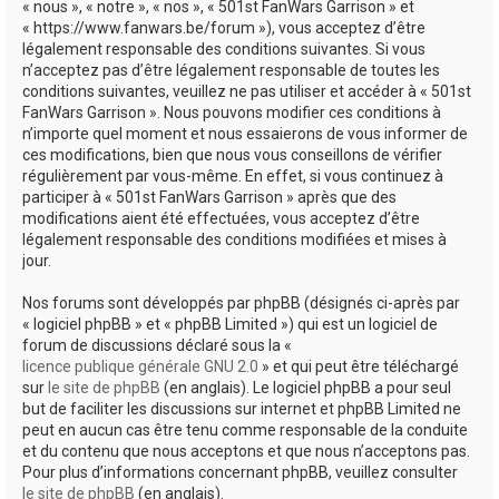
« nous », « notre », « nos », « 501st FanWars Garrison » et
h
« https://www.fanwars.be/forum »), vous acceptez d’être
légalement responsable des conditions suivantes. Si vous
e
n’acceptez pas d’être légalement responsable de toutes les
r
conditions suivantes, veuillez ne pas utiliser et accéder à « 501st
FanWars Garrison ». Nous pouvons modifier ces conditions à
n’importe quel moment et nous essaierons de vous informer de
ces modifications, bien que nous vous conseillons de vérifier
régulièrement par vous-même. En effet, si vous continuez à
participer à « 501st FanWars Garrison » après que des
modifications aient été effectuées, vous acceptez d’être
légalement responsable des conditions modifiées et mises à
jour.
Nos forums sont développés par phpBB (désignés ci-après par
« logiciel phpBB » et « phpBB Limited ») qui est un logiciel de
forum de discussions déclaré sous la «
licence publique générale GNU 2.0
» et qui peut être téléchargé
sur
le site de phpBB
(en anglais). Le logiciel phpBB a pour seul
but de faciliter les discussions sur internet et phpBB Limited ne
peut en aucun cas être tenu comme responsable de la conduite
et du contenu que nous acceptons et que nous n’acceptons pas.
Pour plus d’informations concernant phpBB, veuillez consulter
le site de phpBB
(en anglais).