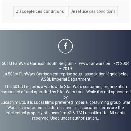
501st FanWars Garrison South Belgium -
www.fanwars.be
- © 2004
– 2019
La 501st FanWars Garrison est reprise sous l'association légale belge
ASBL Imperial Department
The 501st Legion is a worldwide Star Wars costuming organization
comprised of and operated by Star Wars fans. While it is not sponsored
by
Lucasfilm Ltd, it is Lucasfilm's preferred Imperial costuming group. Star
Wars, its characters, costumes, and all associated items are the
intellectual property of Lucasfilm. © & TM Lucasfilm Ltd. All rights
reserved. Used under authorization..