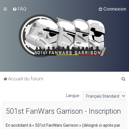
FAQ
Connexion
R
Accueil du forum
e
c
Langue :
h
501st FanWars Garrison - Inscription
e
r
En accédant à « 501st FanWars Garrison » (désigné ci-après par
c