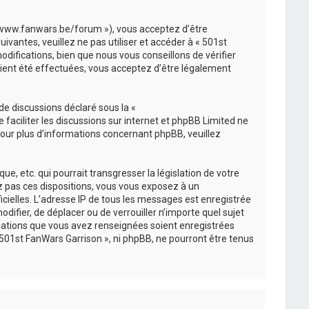
://www.fanwars.be/forum »), vous acceptez d’être
vantes, veuillez ne pas utiliser et accéder à « 501st
ifications, bien que nous vous conseillons de vérifier
aient été effectuées, vous acceptez d’être légalement
de discussions déclaré sous la «
e faciliter les discussions sur internet et phpBB Limited ne
ur plus d’informations concernant phpBB, veuillez
, etc. qui pourrait transgresser la législation de votre
ez pas ces dispositions, vous vous exposez à un
ficielles. L’adresse IP de tous les messages est enregistrée
difier, de déplacer ou de verrouiller n’importe quel sujet
mations que vous avez renseignées soient enregistrées
501st FanWars Garrison », ni phpBB, ne pourront être tenus