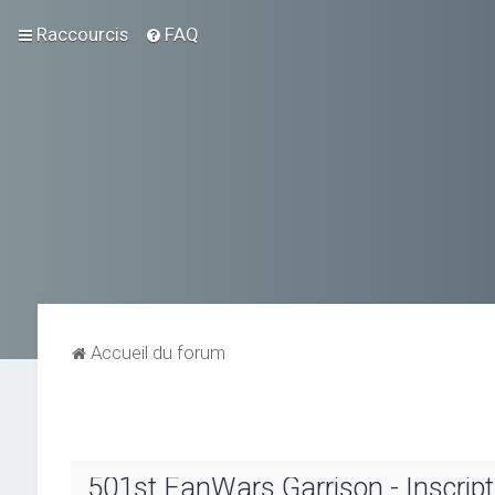
Raccourcis
FAQ
Accueil du forum
501st FanWars Garrison - Inscript