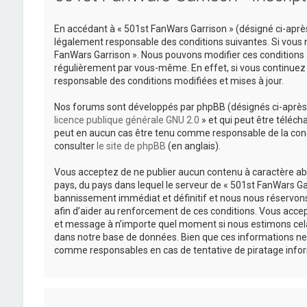
En accédant à « 501st FanWars Garrison » (désigné ci-après
légalement responsable des conditions suivantes. Si vous n
FanWars Garrison ». Nous pouvons modifier ces conditions 
régulièrement par vous-même. En effet, si vous continuez 
responsable des conditions modifiées et mises à jour.
Nos forums sont développés par phpBB (désignés ci-après pa
licence publique générale GNU 2.0
» et qui peut être téléch
peut en aucun cas être tenu comme responsable de la cond
consulter
le site de phpBB
(en anglais).
Vous acceptez de ne publier aucun contenu à caractère abus
pays, du pays dans lequel le serveur de « 501st FanWars Gar
bannissement immédiat et définitif et nous nous réservons le
afin d’aider au renforcement de ces conditions. Vous accepte
et message à n’importe quel moment si nous estimons cela 
dans notre base de données. Bien que ces informations ne 
comme responsables en cas de tentative de piratage info