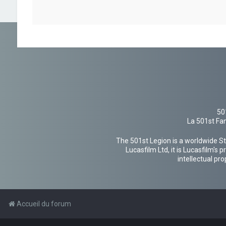
50
La 501st Fan
The 501st Legion is a worldwide St
Lucasfilm Ltd, it is Lucasfilm's
intellectual pr
Accueil du forum