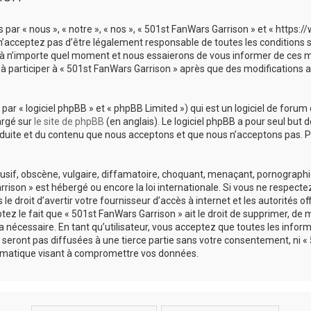
 par « nous », « notre », « nos », « 501st FanWars Garrison » et « https
’acceptez pas d’être légalement responsable de toutes les conditions sui
à n’importe quel moment et nous essaierons de vous informer de ces mod
à participer à « 501st FanWars Garrison » après que des modifications 
r « logiciel phpBB » et « phpBB Limited ») qui est un logiciel de forum 
argé sur
le site de phpBB
(en anglais). Le logiciel phpBB a pour seul but d
uite et du contenu que nous acceptons et que nous n’acceptons pas. Po
if, obscène, vulgaire, diffamatoire, choquant, menaçant, pornographique
rison » est hébergé ou encore la loi internationale. Si vous ne respect
 droit d’avertir votre fournisseur d’accès à internet et les autorités of
z le fait que « 501st FanWars Garrison » ait le droit de supprimer, de mo
nécessaire. En tant qu’utilisateur, vous acceptez que toutes les infor
seront pas diffusées à une tierce partie sans votre consentement, ni « 
rmatique visant à compromettre vos données.