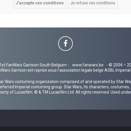
1st FanWars Garrison South Belgium -
www.fanwars.be
- © 2004 – 2
Wars Garrison est reprise sous l'association légale belge ASBL Imperi
ar Wars costuming organization comprised of and operated by Star Wars
 preferred Imperial costuming group. Star Wars, its characters, costumes,
operty of Lucasfilm. © & TM Lucasfilm Ltd. All rights reserved. Used under