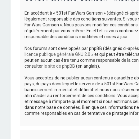
En accédant à « 501st FanWars Garrison » (désigné ci-après
légalement responsable des conditions suivantes. Si vous n
FanWars Garrison ». Nous pouvons modifier ces conditions 
régulièrement par vous-même. En effet, si vous continuez 
responsable des conditions modifiées et mises à jour.
Nos forums sont développés par phpBB (désignés ci-après pa
licence publique générale GNU 2.0
» et qui peut être téléch
peut en aucun cas être tenu comme responsable de la cond
consulter
le site de phpBB
(en anglais).
Vous acceptez de ne publier aucun contenu à caractère abus
pays, du pays dans lequel le serveur de « 501st FanWars Gar
bannissement immédiat et définitif et nous nous réservons le
afin d’aider au renforcement de ces conditions. Vous accepte
et message à n’importe quel moment si nous estimons cela 
dans notre base de données. Bien que ces informations ne 
comme responsables en cas de tentative de piratage info