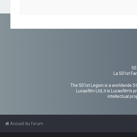
50
La 501st Fan
The 501st Legion is a worldwide St
Lucasfilm Ltd, it is Lucasfilm's
intellectual pr
Accueil du forum