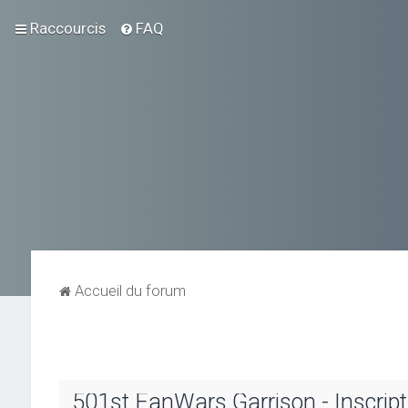
Raccourcis
FAQ
Accueil du forum
501st FanWars Garrison - Inscript