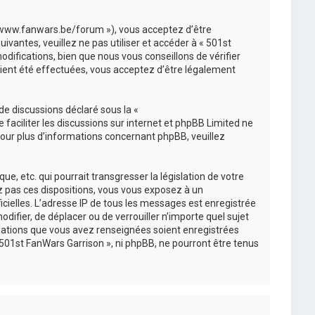
://www.fanwars.be/forum »), vous acceptez d’être
vantes, veuillez ne pas utiliser et accéder à « 501st
ifications, bien que nous vous conseillons de vérifier
aient été effectuées, vous acceptez d’être légalement
de discussions déclaré sous la «
e faciliter les discussions sur internet et phpBB Limited ne
ur plus d’informations concernant phpBB, veuillez
, etc. qui pourrait transgresser la législation de votre
ez pas ces dispositions, vous vous exposez à un
ficielles. L’adresse IP de tous les messages est enregistrée
difier, de déplacer ou de verrouiller n’importe quel sujet
mations que vous avez renseignées soient enregistrées
501st FanWars Garrison », ni phpBB, ne pourront être tenus