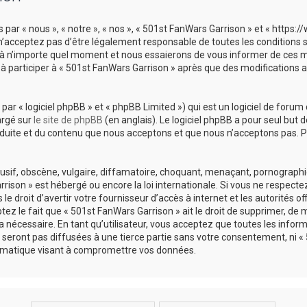
 par « nous », « notre », « nos », « 501st FanWars Garrison » et « https
’acceptez pas d’être légalement responsable de toutes les conditions sui
à n’importe quel moment et nous essaierons de vous informer de ces mod
à participer à « 501st FanWars Garrison » après que des modifications 
r « logiciel phpBB » et « phpBB Limited ») qui est un logiciel de forum 
argé sur
le site de phpBB
(en anglais). Le logiciel phpBB a pour seul but d
uite et du contenu que nous acceptons et que nous n’acceptons pas. Po
if, obscène, vulgaire, diffamatoire, choquant, menaçant, pornographique
rison » est hébergé ou encore la loi internationale. Si vous ne respect
 droit d’avertir votre fournisseur d’accès à internet et les autorités of
z le fait que « 501st FanWars Garrison » ait le droit de supprimer, de mo
nécessaire. En tant qu’utilisateur, vous acceptez que toutes les infor
seront pas diffusées à une tierce partie sans votre consentement, ni « 
rmatique visant à compromettre vos données.