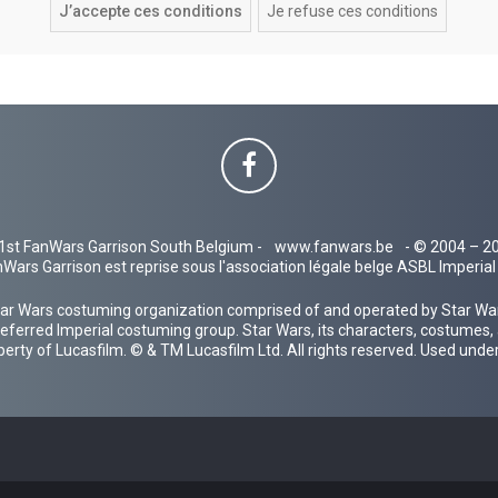
1st FanWars Garrison South Belgium -
www.fanwars.be
- © 2004 – 2
Wars Garrison est reprise sous l'association légale belge ASBL Imperi
ar Wars costuming organization comprised of and operated by Star Wars
 preferred Imperial costuming group. Star Wars, its characters, costumes,
operty of Lucasfilm. © & TM Lucasfilm Ltd. All rights reserved. Used under