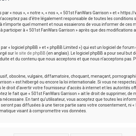
 par « nous », « notre », « nos », « 501st FanWars Garrison » et « https
’acceptez pas d’être légalement responsable de toutes les conditions sui
à n’importe quel moment et nous essaierons de vous informer de ces mod
à participer à « 501st FanWars Garrison » après que des modifications 
r « logiciel phpBB » et « phpBB Limited ») qui est un logiciel de forum 
argé sur
le site de phpBB
(en anglais). Le logiciel phpBB a pour seul but d
uite et du contenu que nous acceptons et que nous n’acceptons pas. Po
if, obscène, vulgaire, diffamatoire, choquant, menaçant, pornographique
rison » est hébergé ou encore la loi internationale. Si vous ne respect
 droit d’avertir votre fournisseur d’accès à internet et les autorités of
z le fait que « 501st FanWars Garrison » ait le droit de supprimer, de mo
nécessaire. En tant qu’utilisateur, vous acceptez que toutes les infor
seront pas diffusées à une tierce partie sans votre consentement, ni « 
rmatique visant à compromettre vos données.