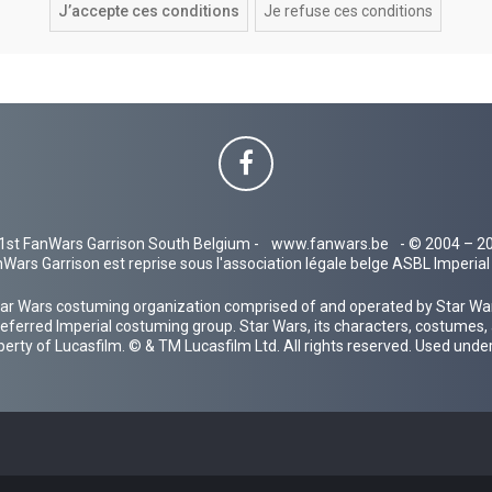
1st FanWars Garrison South Belgium -
www.fanwars.be
- © 2004 – 2
Wars Garrison est reprise sous l'association légale belge ASBL Imperi
ar Wars costuming organization comprised of and operated by Star Wars
 preferred Imperial costuming group. Star Wars, its characters, costumes,
operty of Lucasfilm. © & TM Lucasfilm Ltd. All rights reserved. Used under