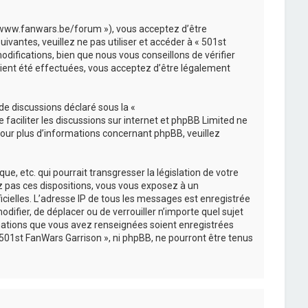
://www.fanwars.be/forum »), vous acceptez d’être
vantes, veuillez ne pas utiliser et accéder à « 501st
ifications, bien que nous vous conseillons de vérifier
aient été effectuées, vous acceptez d’être légalement
de discussions déclaré sous la «
e faciliter les discussions sur internet et phpBB Limited ne
ur plus d’informations concernant phpBB, veuillez
, etc. qui pourrait transgresser la législation de votre
ez pas ces dispositions, vous vous exposez à un
ficielles. L’adresse IP de tous les messages est enregistrée
difier, de déplacer ou de verrouiller n’importe quel sujet
mations que vous avez renseignées soient enregistrées
501st FanWars Garrison », ni phpBB, ne pourront être tenus