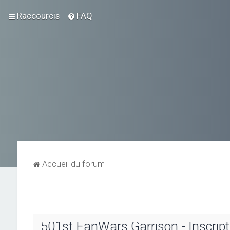
Raccourcis
FAQ
Accueil du forum
501st FanWars Garrison - Inscript