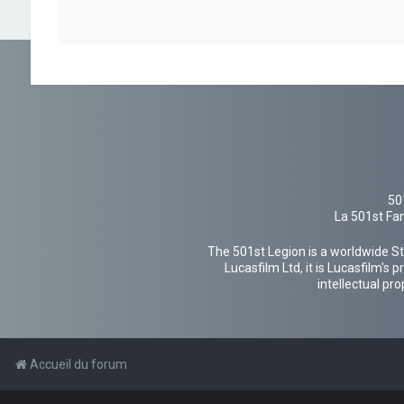
50
La 501st Fan
The 501st Legion is a worldwide St
Lucasfilm Ltd, it is Lucasfilm's
intellectual pr
Accueil du forum