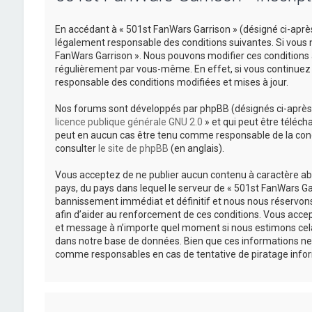
En accédant à « 501st FanWars Garrison » (désigné ci-après
légalement responsable des conditions suivantes. Si vous n
FanWars Garrison ». Nous pouvons modifier ces conditions 
régulièrement par vous-même. En effet, si vous continuez 
responsable des conditions modifiées et mises à jour.
Nos forums sont développés par phpBB (désignés ci-après pa
licence publique générale GNU 2.0
» et qui peut être téléch
peut en aucun cas être tenu comme responsable de la cond
consulter
le site de phpBB
(en anglais).
Vous acceptez de ne publier aucun contenu à caractère abus
pays, du pays dans lequel le serveur de « 501st FanWars Gar
bannissement immédiat et définitif et nous nous réservons le
afin d’aider au renforcement de ces conditions. Vous accepte
et message à n’importe quel moment si nous estimons cela 
dans notre base de données. Bien que ces informations ne 
comme responsables en cas de tentative de piratage info