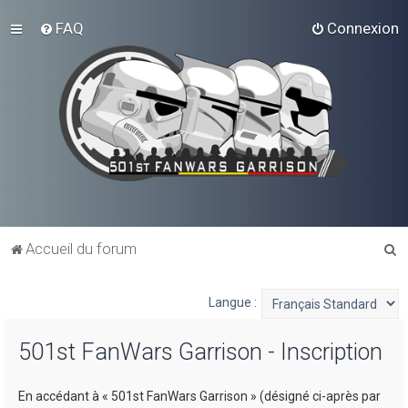
FAQ
Connexion
R
Accueil du forum
e
c
Langue :
h
501st FanWars Garrison - Inscription
e
r
En accédant à « 501st FanWars Garrison » (désigné ci-après par
c