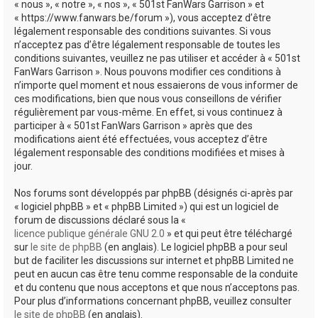
« nous », « notre », « nos », « 501st FanWars Garrison » et
h
« https://www.fanwars.be/forum »), vous acceptez d’être
légalement responsable des conditions suivantes. Si vous
e
n’acceptez pas d’être légalement responsable de toutes les
r
conditions suivantes, veuillez ne pas utiliser et accéder à « 501st
FanWars Garrison ». Nous pouvons modifier ces conditions à
n’importe quel moment et nous essaierons de vous informer de
ces modifications, bien que nous vous conseillons de vérifier
régulièrement par vous-même. En effet, si vous continuez à
participer à « 501st FanWars Garrison » après que des
modifications aient été effectuées, vous acceptez d’être
légalement responsable des conditions modifiées et mises à
jour.
Nos forums sont développés par phpBB (désignés ci-après par
« logiciel phpBB » et « phpBB Limited ») qui est un logiciel de
forum de discussions déclaré sous la «
licence publique générale GNU 2.0
» et qui peut être téléchargé
sur
le site de phpBB
(en anglais). Le logiciel phpBB a pour seul
but de faciliter les discussions sur internet et phpBB Limited ne
peut en aucun cas être tenu comme responsable de la conduite
et du contenu que nous acceptons et que nous n’acceptons pas.
Pour plus d’informations concernant phpBB, veuillez consulter
le site de phpBB
(en anglais).