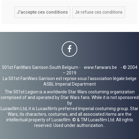
501st FanWars Garrison South Belgium -
www.fanwars.be
- © 2004
– 2019
La 501st FanWars Garrison est reprise sous l'association légale belge
ASBL Imperial Department
The 501st Legion is a worldwide Star Wars costuming organization
comprised of and operated by Star Wars fans. While it is not sponsored
by
Lucasfilm Ltd, it is Lucasfilm's preferred Imperial costuming group. Star
Wars, its characters, costumes, and all associated items are the
intellectual property of Lucasfilm. © & TM Lucasfilm Ltd. All rights
reserved. Used under authorization..