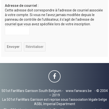
h
Adresse de courriel :
Cette adresse doit correspondre à l’adresse de courriel associée
e
à votre compte. Si vous ne l’avez jamais modifiée depuis le
r
panneau de contrôle de l’utilisateur, il s’agit de l’adresse de
courriel que vous avez spécifiée lors de votre inscription.
501st FanWars Garrison South Belgium -
www.fanwars.be
- © 2004
– 2019
La 501st FanWars Garrison est reprise sous l'association légale belge
ASBL Imperial Department