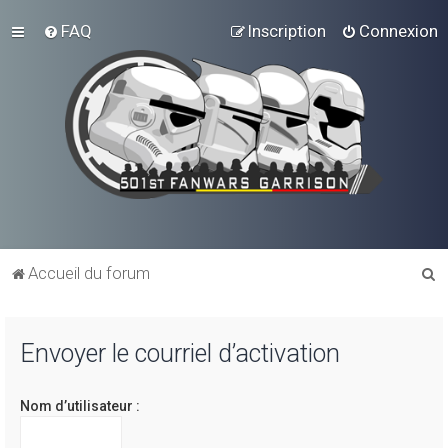
FAQ
Inscription
Connexion
R
Accueil du forum
e
c
Envoyer le courriel d’activation
h
e
Nom d’utilisateur :
r
c