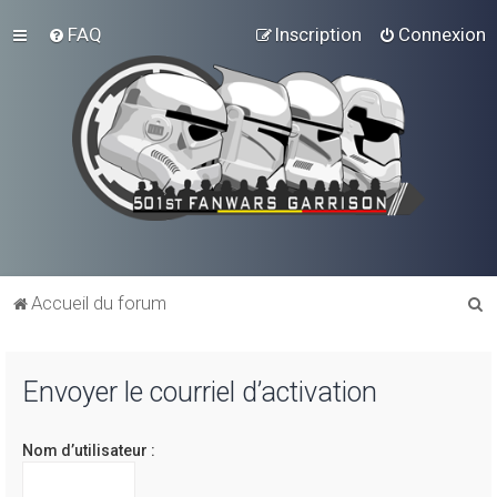
FAQ
Inscription
Connexion
R
Accueil du forum
e
c
Envoyer le courriel d’activation
h
e
Nom d’utilisateur :
r
c