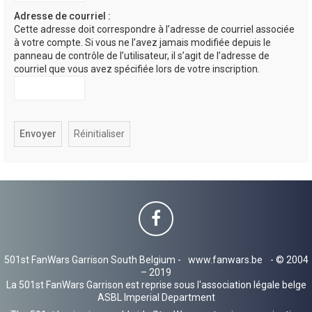
h
Adresse de courriel :
Cette adresse doit correspondre à l’adresse de courriel associée
e
à votre compte. Si vous ne l’avez jamais modifiée depuis le
r
panneau de contrôle de l’utilisateur, il s’agit de l’adresse de
courriel que vous avez spécifiée lors de votre inscription.
501st FanWars Garrison South Belgium -
www.fanwars.be
- © 2004
– 2019
La 501st FanWars Garrison est reprise sous l'association légale belge
ASBL Imperial Department