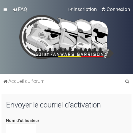
FAQ
Inscription
Connexion
R
Accueil du forum
e
c
Envoyer le courriel d’activation
h
e
Nom d’utilisateur :
r
c