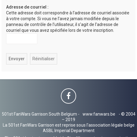
h
Adresse de courriel :
Cette adresse doit correspondre à l’adresse de courriel associée
e
à votre compte. Si vous ne l’avez jamais modifiée depuis le
r
panneau de contrôle de l’utilisateur, il s’agit de l’adresse de
courriel que vous avez spécifiée lors de votre inscription.
501st FanWars Garrison South Belgium -
www.fanwars.be
- © 2004
– 2019
La 501st FanWars Garrison est reprise sous l'association légale belge
ASBL Imperial Department