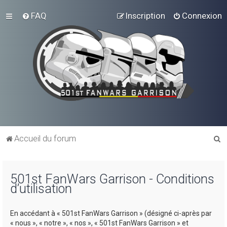
FAQ
Inscription
Connexion
R
Accueil du forum
e
c
501st FanWars Garrison - Conditions
h
d’utilisation
e
r
En accédant à « 501st FanWars Garrison » (désigné ci-après par
c
« nous », « notre », « nos », « 501st FanWars Garrison » et