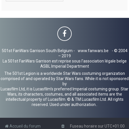
501st FanWars Garrison South Belgium -
www.fanwars.be
- © 2004
– 2019
La 501st FanWars Garrison est reprise sous l'association légale belge
ASBL Imperial Department
The 501st Legion is a worldwide Star Wars costuming organization
comprised of and operated by Star Wars fans. While it is not sponsored
by
Lucasfilm Ltd, it is Lucasfilm's preferred Imperial costuming group. Star
Wars, its characters, costumes, and all associated items are the
intellectual property of Lucasfilm. © & TM Lucasfilm Ltd. All rights
reserved. Used under authorization..
Accueil du forum
Fuseau horaire sur
UTC+01:00