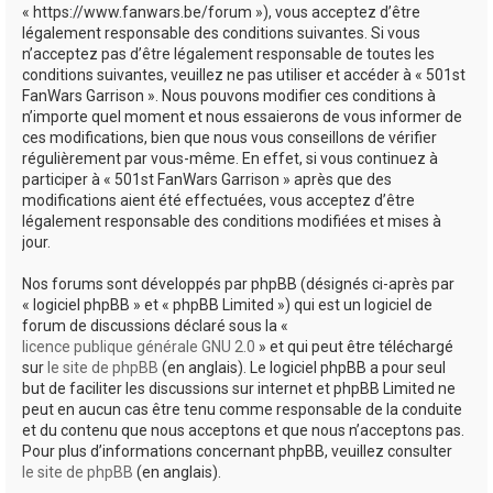
« https://www.fanwars.be/forum »), vous acceptez d’être
h
légalement responsable des conditions suivantes. Si vous
e
n’acceptez pas d’être légalement responsable de toutes les
conditions suivantes, veuillez ne pas utiliser et accéder à « 501st
r
FanWars Garrison ». Nous pouvons modifier ces conditions à
n’importe quel moment et nous essaierons de vous informer de
ces modifications, bien que nous vous conseillons de vérifier
régulièrement par vous-même. En effet, si vous continuez à
participer à « 501st FanWars Garrison » après que des
modifications aient été effectuées, vous acceptez d’être
légalement responsable des conditions modifiées et mises à
jour.
Nos forums sont développés par phpBB (désignés ci-après par
« logiciel phpBB » et « phpBB Limited ») qui est un logiciel de
forum de discussions déclaré sous la «
licence publique générale GNU 2.0
» et qui peut être téléchargé
sur
le site de phpBB
(en anglais). Le logiciel phpBB a pour seul
but de faciliter les discussions sur internet et phpBB Limited ne
peut en aucun cas être tenu comme responsable de la conduite
et du contenu que nous acceptons et que nous n’acceptons pas.
Pour plus d’informations concernant phpBB, veuillez consulter
le site de phpBB
(en anglais).