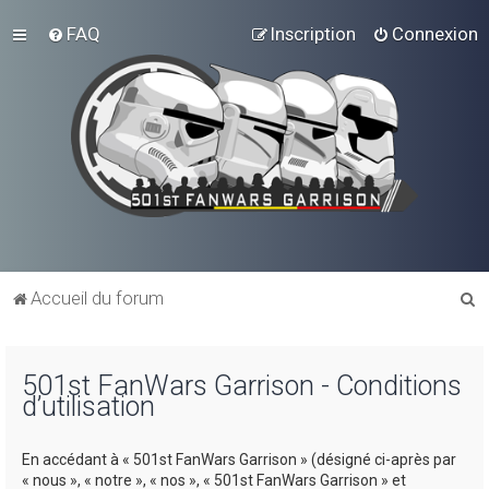
FAQ
Inscription
Connexion
R
Accueil du forum
e
c
501st FanWars Garrison - Conditions
h
d’utilisation
e
r
En accédant à « 501st FanWars Garrison » (désigné ci-après par
c
« nous », « notre », « nos », « 501st FanWars Garrison » et