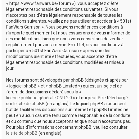
« https://www.fanwars.be/forum »), vous acceptez d’être
h
légalement responsable des conditions suivantes. Si vous
e
n’acceptez pas d’être légalement responsable de toutes les
conditions suivantes, veuillez ne pas utiliser et accéder à « 501st
r
FanWars Garrison ». Nous pouvons modifier ces conditions à
n’importe quel moment et nous essaierons de vous informer de
ces modifications, bien que nous vous conseillons de vérifier
régulièrement par vous-même. En effet, si vous continuez à
participer à « 501st FanWars Garrison » après que des
modifications aient été effectuées, vous acceptez d’être
légalement responsable des conditions modifiées et mises à
jour.
Nos forums sont développés par phpBB (désignés ci-après par
« logiciel phpBB » et « phpBB Limited ») qui est un logiciel de
forum de discussions déclaré sous la «
licence publique générale GNU 2.0
» et qui peut être téléchargé
sur
le site de phpBB
(en anglais). Le logiciel phpBB a pour seul
but de faciliter les discussions sur internet et phpBB Limited ne
peut en aucun cas être tenu comme responsable de la conduite
et du contenu que nous acceptons et que nous n’acceptons pas.
Pour plus d’informations concernant phpBB, veuillez consulter
le site de phpBB
(en anglais).