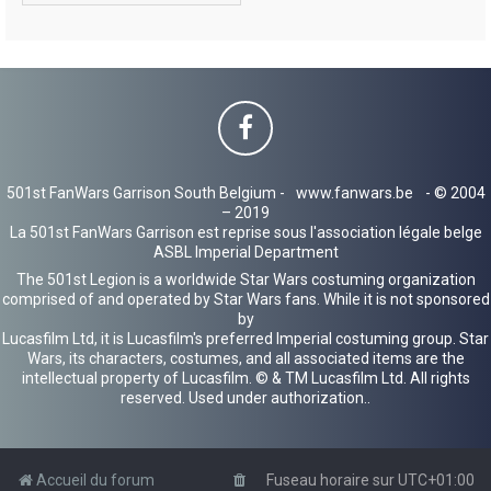
501st FanWars Garrison South Belgium -
www.fanwars.be
- © 2004
– 2019
La 501st FanWars Garrison est reprise sous l'association légale belge
ASBL Imperial Department
The 501st Legion is a worldwide Star Wars costuming organization
comprised of and operated by Star Wars fans. While it is not sponsored
by
Lucasfilm Ltd, it is Lucasfilm's preferred Imperial costuming group. Star
Wars, its characters, costumes, and all associated items are the
intellectual property of Lucasfilm. © & TM Lucasfilm Ltd. All rights
reserved. Used under authorization..
Accueil du forum
Fuseau horaire sur
UTC+01:00