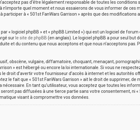
’acceptez pas d’être légalement responsable de toutes les conditions sui
à n’importe quel moment et nous essaierons de vous informer de ces mod
à participer à « 501st FanWars Garrison » après que des modifications 
r « logiciel phpBB » et « phpBB Limited ») qui est un logiciel de forum 
argé sur
le site de phpBB
(en anglais). Le logiciel phpBB a pour seul but d
uite et du contenu que nous acceptons et que nous n’acceptons pas. Po
if, obscène, vulgaire, diffamatoire, choquant, menaçant, pornographique
rison » est hébergé ou encore la loi internationale. Si vous ne respect
 droit d’avertir votre fournisseur d’accès à internet et les autorités of
z le fait que « 501st FanWars Garrison » ait le droit de supprimer, de mo
nécessaire. En tant qu’utilisateur, vous acceptez que toutes les infor
seront pas diffusées à une tierce partie sans votre consentement, ni « 
rmatique visant à compromettre vos données.