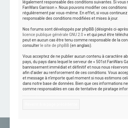
légalement responsable des conditions suivantes. Si vous n
FanWars Garrison ». Nous pouvons modifier ces conditions 
régulièrement par vous-même. En effet, si vous continuez 
responsable des conditions modifiées et mises à jour.
Nos forums sont développés par phpBB (désignés ci-après pa
licence publique générale GNU 2.0
» et qui peut être téléch
peut en aucun cas être tenu comme responsable de la cond
consulter
le site de phpBB
(en anglais).
Vous acceptez de ne publier aucun contenu à caractère abus
pays, du pays dans lequel le serveur de « 501st FanWars Gar
bannissement immédiat et définitif et nous nous réservons le
afin d’aider au renforcement de ces conditions. Vous accepte
et message à n’importe quel moment si nous estimons cela 
dans notre base de données. Bien que ces informations ne 
comme responsables en cas de tentative de piratage info
Revenir à la page précédente