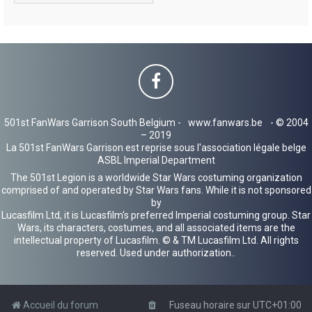
501st FanWars Garrison South Belgium -
www.fanwars.be
- © 2004
– 2019
La 501st FanWars Garrison est reprise sous l'association légale belge
ASBL Imperial Department
The 501st Legion is a worldwide Star Wars costuming organization
comprised of and operated by Star Wars fans. While it is not sponsored
by
Lucasfilm Ltd, it is Lucasfilm's preferred Imperial costuming group. Star
Wars, its characters, costumes, and all associated items are the
intellectual property of Lucasfilm. © & TM Lucasfilm Ltd. All rights
reserved. Used under authorization..
Accueil du forum
Fuseau horaire sur
UTC+01:00