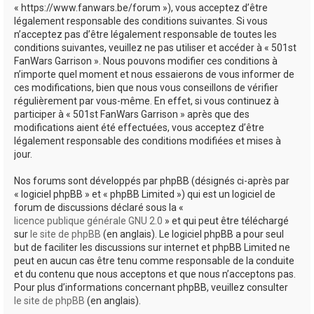
« https://www.fanwars.be/forum »), vous acceptez d’être
h
légalement responsable des conditions suivantes. Si vous
e
n’acceptez pas d’être légalement responsable de toutes les
conditions suivantes, veuillez ne pas utiliser et accéder à « 501st
r
FanWars Garrison ». Nous pouvons modifier ces conditions à
n’importe quel moment et nous essaierons de vous informer de
ces modifications, bien que nous vous conseillons de vérifier
régulièrement par vous-même. En effet, si vous continuez à
participer à « 501st FanWars Garrison » après que des
modifications aient été effectuées, vous acceptez d’être
légalement responsable des conditions modifiées et mises à
jour.
Nos forums sont développés par phpBB (désignés ci-après par
« logiciel phpBB » et « phpBB Limited ») qui est un logiciel de
forum de discussions déclaré sous la «
licence publique générale GNU 2.0
» et qui peut être téléchargé
sur
le site de phpBB
(en anglais). Le logiciel phpBB a pour seul
but de faciliter les discussions sur internet et phpBB Limited ne
peut en aucun cas être tenu comme responsable de la conduite
et du contenu que nous acceptons et que nous n’acceptons pas.
Pour plus d’informations concernant phpBB, veuillez consulter
le site de phpBB
(en anglais).