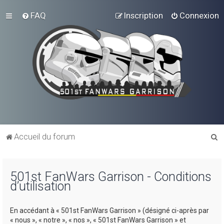
FAQ
Inscription
Connexion
R
Accueil du forum
e
c
501st FanWars Garrison - Conditions
h
d’utilisation
e
r
En accédant à « 501st FanWars Garrison » (désigné ci-après par
c
« nous », « notre », « nos », « 501st FanWars Garrison » et