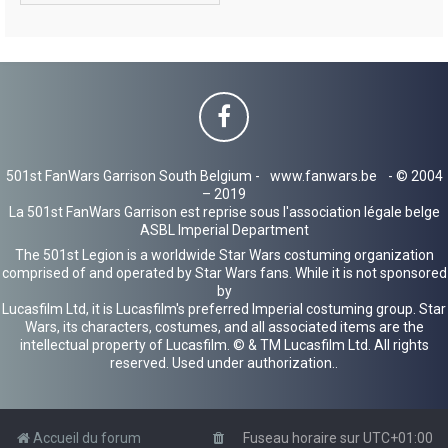
501st FanWars Garrison South Belgium -
www.fanwars.be
- © 2004
– 2019
La 501st FanWars Garrison est reprise sous l'association légale belge
ASBL Imperial Department
The 501st Legion is a worldwide Star Wars costuming organization
comprised of and operated by Star Wars fans. While it is not sponsored
by
Lucasfilm Ltd, it is Lucasfilm's preferred Imperial costuming group. Star
Wars, its characters, costumes, and all associated items are the
intellectual property of Lucasfilm. © & TM Lucasfilm Ltd. All rights
reserved. Used under authorization..
Accueil du forum
Fuseau horaire sur
UTC+01:00