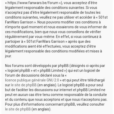
« https://www.fanwars.be/forum »), vous acceptez d’être
h
légalement responsable des conditions suivantes. Si vous
e
n’acceptez pas d’être légalement responsable de toutes les
conditions suivantes, veuillez ne pas utiliser et accéder à « 501st
r
FanWars Garrison ». Nous pouvons modifier ces conditions à
n’importe quel moment et nous essaierons de vous informer de
ces modifications, bien que nous vous conseillons de vérifier
régulièrement par vous-même. En effet, si vous continuez à
participer à « 501st FanWars Garrison » après que des
modifications aient été effectuées, vous acceptez d’être
légalement responsable des conditions modifiées et mises à
jour.
Nos forums sont développés par phpBB (désignés ci-après par
« logiciel phpBB » et « phpBB Limited ») qui est un logiciel de
forum de discussions déclaré sous la «
licence publique générale GNU 2.0
» et qui peut être téléchargé
sur
le site de phpBB
(en anglais). Le logiciel phpBB a pour seul
but de faciliter les discussions sur internet et phpBB Limited ne
peut en aucun cas être tenu comme responsable de la conduite
et du contenu que nous acceptons et que nous n’acceptons pas.
Pour plus d’informations concernant phpBB, veuillez consulter
le site de phpBB
(en anglais).