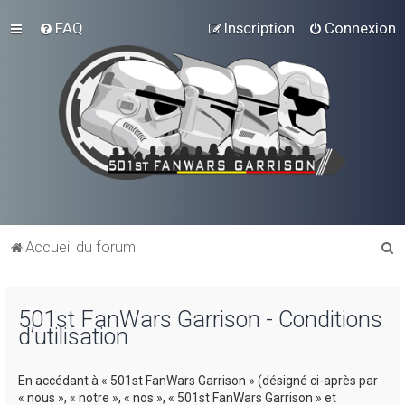
FAQ
Inscription
Connexion
R
Accueil du forum
e
c
501st FanWars Garrison - Conditions
h
d’utilisation
e
r
En accédant à « 501st FanWars Garrison » (désigné ci-après par
c
« nous », « notre », « nos », « 501st FanWars Garrison » et