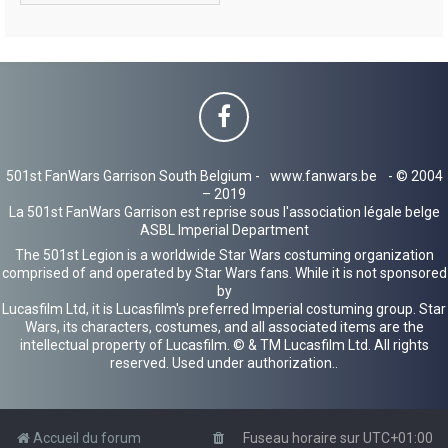
501st FanWars Garrison South Belgium -
www.fanwars.be
- © 2004
– 2019
La 501st FanWars Garrison est reprise sous l'association légale belge
ASBL Imperial Department
The 501st Legion is a worldwide Star Wars costuming organization
comprised of and operated by Star Wars fans. While it is not sponsored
by
Lucasfilm Ltd, it is Lucasfilm's preferred Imperial costuming group. Star
Wars, its characters, costumes, and all associated items are the
intellectual property of Lucasfilm. © & TM Lucasfilm Ltd. All rights
reserved. Used under authorization..
Accueil du forum
Fuseau horaire sur
UTC+01:00