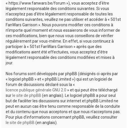
« https://www.fanwars.be/forum »), vous acceptez d’être
h
légalement responsable des conditions suivantes. Si vous
e
n’acceptez pas d’être légalement responsable de toutes les
conditions suivantes, veuillez ne pas utiliser et accéder à « 501st
r
FanWars Garrison ». Nous pouvons modifier ces conditions à
n’importe quel moment et nous essaierons de vous informer de
ces modifications, bien que nous vous conseillons de vérifier
régulièrement par vous-même. En effet, si vous continuez à
participer à « 501st FanWars Garrison » après que des
modifications aient été effectuées, vous acceptez d’être
légalement responsable des conditions modifiées et mises à
jour.
Nos forums sont développés par phpBB (désignés ci-après par
« logiciel phpBB » et « phpBB Limited ») qui est un logiciel de
forum de discussions déclaré sous la «
licence publique générale GNU 2.0
» et qui peut être téléchargé
sur
le site de phpBB
(en anglais). Le logiciel phpBB a pour seul
but de faciliter les discussions sur internet et phpBB Limited ne
peut en aucun cas être tenu comme responsable de la conduite
et du contenu que nous acceptons et que nous n’acceptons pas.
Pour plus d’informations concernant phpBB, veuillez consulter
le site de phpBB
(en anglais).