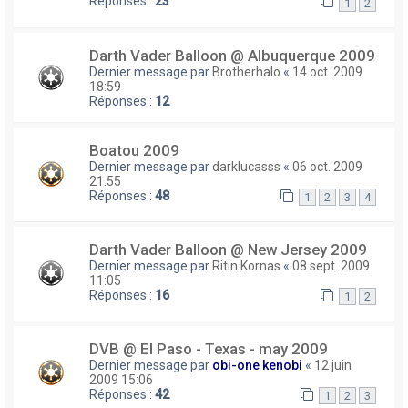
Réponses :
23
1
2
Darth Vader Balloon @ Albuquerque 2009
Dernier message par
Brotherhalo
«
14 oct. 2009
18:59
Réponses :
12
Boatou 2009
Dernier message par
darklucasss
«
06 oct. 2009
21:55
Réponses :
48
1
2
3
4
Darth Vader Balloon @ New Jersey 2009
Dernier message par
Ritin Kornas
«
08 sept. 2009
11:05
Réponses :
16
1
2
DVB @ El Paso - Texas - may 2009
Dernier message par
obi-one kenobi
«
12 juin
2009 15:06
Réponses :
42
1
2
3