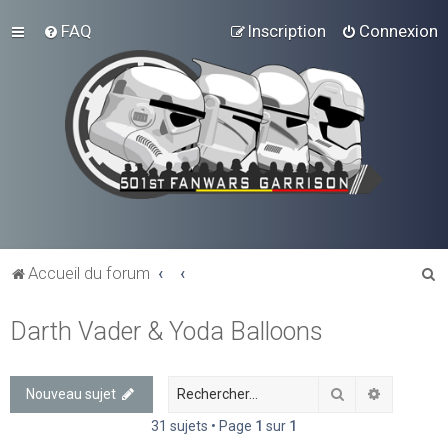
FAQ
Inscription
Connexion
R
Accueil du forum
e
Darth Vader & Yoda Balloons
c
h
e
Rechercher
Recherch
Nouveau sujet
r
31 sujets • Page
1
sur
1
c