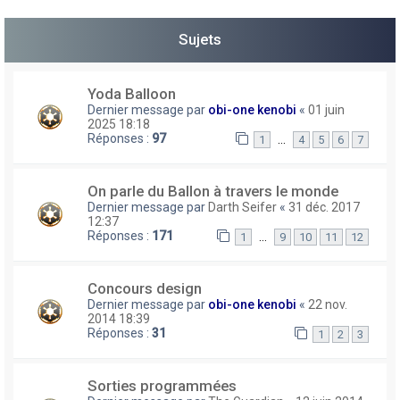
h
Sujets
e
r
Yoda Balloon
Dernier message par
obi-one kenobi
«
01 juin
2025 18:18
Réponses :
97
…
1
4
5
6
7
On parle du Ballon à travers le monde
Dernier message par
Darth Seifer
«
31 déc. 2017
12:37
Réponses :
171
…
1
9
10
11
12
Concours design
Dernier message par
obi-one kenobi
«
22 nov.
2014 18:39
Réponses :
31
1
2
3
Sorties programmées