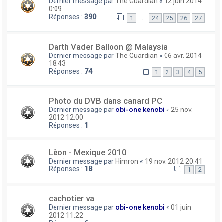
Dernier message par
The Guardian
«
12 juin 2014
0:09
Réponses :
390
…
1
24
25
26
27
Darth Vader Balloon @ Malaysia
Dernier message par
The Guardian
«
06 avr. 2014
18:43
Réponses :
74
1
2
3
4
5
Photo du DVB dans canard PC
Dernier message par
obi-one kenobi
«
25 nov.
2012 12:00
Réponses :
1
Lèon - Mexique 2010
Dernier message par
Himron
«
19 nov. 2012 20:41
Réponses :
18
1
2
cachotier va
Dernier message par
obi-one kenobi
«
01 juin
2012 11:22