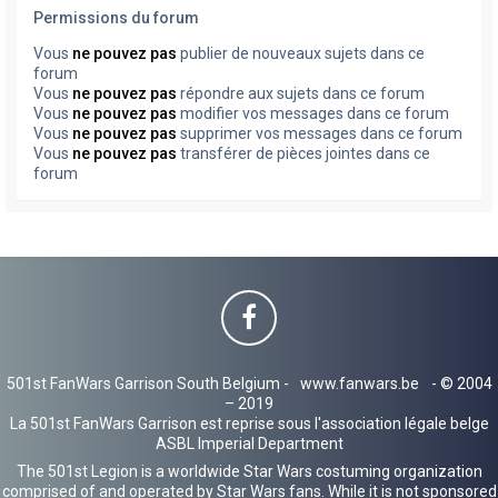
Permissions du forum
Vous
ne pouvez pas
publier de nouveaux sujets dans ce
forum
Vous
ne pouvez pas
répondre aux sujets dans ce forum
Vous
ne pouvez pas
modifier vos messages dans ce forum
Vous
ne pouvez pas
supprimer vos messages dans ce forum
Vous
ne pouvez pas
transférer de pièces jointes dans ce
forum
501st FanWars Garrison South Belgium -
www.fanwars.be
- © 2004
– 2019
La 501st FanWars Garrison est reprise sous l'association légale belge
ASBL Imperial Department
The 501st Legion is a worldwide Star Wars costuming organization
comprised of and operated by Star Wars fans. While it is not sponsored