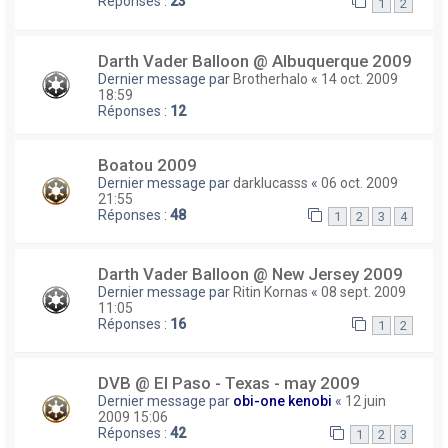
Réponses :
23
1
2
Darth Vader Balloon @ Albuquerque 2009
Dernier message par
Brotherhalo
«
14 oct. 2009
18:59
Réponses :
12
Boatou 2009
Dernier message par
darklucasss
«
06 oct. 2009
21:55
Réponses :
48
1
2
3
4
Darth Vader Balloon @ New Jersey 2009
Dernier message par
Ritin Kornas
«
08 sept. 2009
11:05
Réponses :
16
1
2
DVB @ El Paso - Texas - may 2009
Dernier message par
obi-one kenobi
«
12 juin
2009 15:06
Réponses :
42
1
2
3