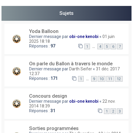
h
Sujets
e
r
Yoda Balloon
Dernier message par
obi-one kenobi
«
01 juin
2025 18:18
Réponses :
97
…
1
4
5
6
7
On parle du Ballon à travers le monde
Dernier message par
Darth Seifer
«
31 déc. 2017
12:37
Réponses :
171
…
1
9
10
11
12
Concours design
Dernier message par
obi-one kenobi
«
22 nov.
2014 18:39
Réponses :
31
1
2
3
Sorties programmées