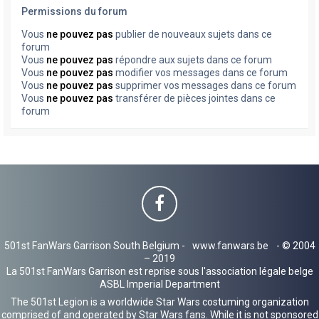
Permissions du forum
Vous
ne pouvez pas
publier de nouveaux sujets dans ce
forum
Vous
ne pouvez pas
répondre aux sujets dans ce forum
Vous
ne pouvez pas
modifier vos messages dans ce forum
Vous
ne pouvez pas
supprimer vos messages dans ce forum
Vous
ne pouvez pas
transférer de pièces jointes dans ce
forum
501st FanWars Garrison South Belgium -
www.fanwars.be
- © 2004
– 2019
La 501st FanWars Garrison est reprise sous l'association légale belge
ASBL Imperial Department
The 501st Legion is a worldwide Star Wars costuming organization
comprised of and operated by Star Wars fans. While it is not sponsored