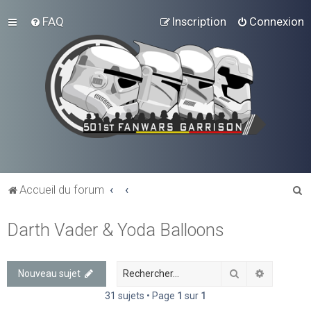
FAQ
Inscription
Connexion
R
Accueil du forum
e
Darth Vader & Yoda Balloons
c
h
e
Rechercher
Recherch
Nouveau sujet
r
31 sujets • Page
1
sur
1
c