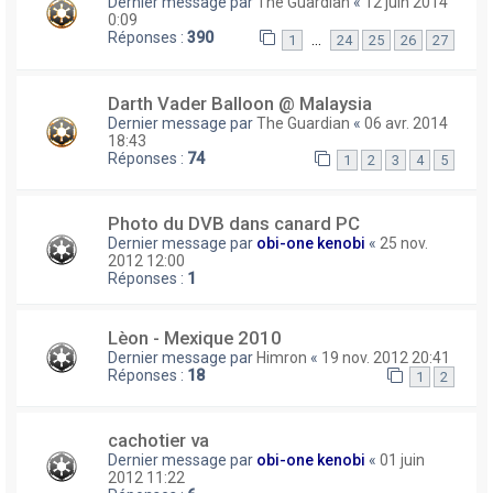
Dernier message par
The Guardian
«
12 juin 2014
0:09
Réponses :
390
…
1
24
25
26
27
Darth Vader Balloon @ Malaysia
Dernier message par
The Guardian
«
06 avr. 2014
18:43
Réponses :
74
1
2
3
4
5
Photo du DVB dans canard PC
Dernier message par
obi-one kenobi
«
25 nov.
2012 12:00
Réponses :
1
Lèon - Mexique 2010
Dernier message par
Himron
«
19 nov. 2012 20:41
Réponses :
18
1
2
cachotier va
Dernier message par
obi-one kenobi
«
01 juin
2012 11:22