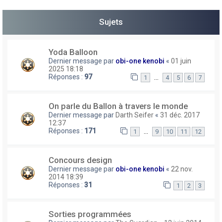
h
Sujets
e
r
Yoda Balloon
Dernier message par
obi-one kenobi
«
01 juin
2025 18:18
Réponses :
97
…
1
4
5
6
7
On parle du Ballon à travers le monde
Dernier message par
Darth Seifer
«
31 déc. 2017
12:37
Réponses :
171
…
1
9
10
11
12
Concours design
Dernier message par
obi-one kenobi
«
22 nov.
2014 18:39
Réponses :
31
1
2
3
Sorties programmées