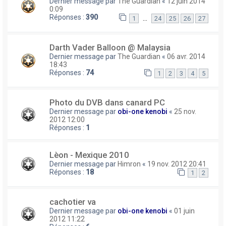
Dernier message par
The Guardian
«
12 juin 2014
0:09
Réponses :
390
…
1
24
25
26
27
Darth Vader Balloon @ Malaysia
Dernier message par
The Guardian
«
06 avr. 2014
18:43
Réponses :
74
1
2
3
4
5
Photo du DVB dans canard PC
Dernier message par
obi-one kenobi
«
25 nov.
2012 12:00
Réponses :
1
Lèon - Mexique 2010
Dernier message par
Himron
«
19 nov. 2012 20:41
Réponses :
18
1
2
cachotier va
Dernier message par
obi-one kenobi
«
01 juin
2012 11:22