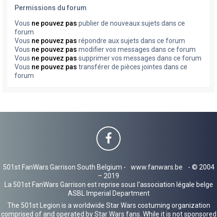
Permissions du forum
Vous
ne pouvez pas
publier de nouveaux sujets dans ce
forum
Vous
ne pouvez pas
répondre aux sujets dans ce forum
Vous
ne pouvez pas
modifier vos messages dans ce forum
Vous
ne pouvez pas
supprimer vos messages dans ce forum
Vous
ne pouvez pas
transférer de pièces jointes dans ce
forum
501st FanWars Garrison South Belgium -
www.fanwars.be
- © 2004
– 2019
La 501st FanWars Garrison est reprise sous l'association légale belge
ASBL Imperial Department
The 501st Legion is a worldwide Star Wars costuming organization
comprised of and operated by Star Wars fans. While it is not sponsored