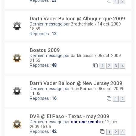
Réponses :
23
1
2
Darth Vader Balloon @ Albuquerque 2009
Dernier message par
Brotherhalo
«
14 oct. 2009
18:59
Réponses :
12
Boatou 2009
Dernier message par
darklucasss
«
06 oct. 2009
21:55
Réponses :
48
1
2
3
4
Darth Vader Balloon @ New Jersey 2009
Dernier message par
Ritin Kornas
«
08 sept. 2009
11:05
Réponses :
16
1
2
DVB @ El Paso - Texas - may 2009
Dernier message par
obi-one kenobi
«
12 juin
2009 15:06
Réponses :
42
1
2
3