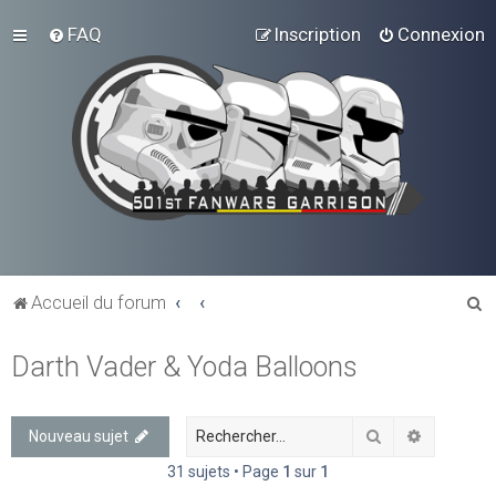
FAQ
Inscription
Connexion
R
Accueil du forum
e
Darth Vader & Yoda Balloons
c
h
e
Rechercher
Recherch
Nouveau sujet
r
31 sujets • Page
1
sur
1
c