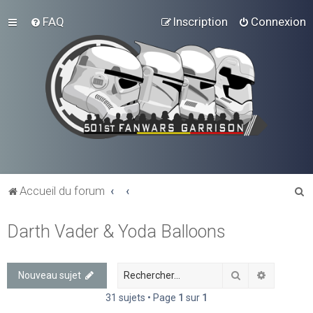
FAQ
Inscription
Connexion
R
Accueil du forum
e
Darth Vader & Yoda Balloons
c
h
e
Rechercher
Recherch
Nouveau sujet
r
31 sujets • Page
1
sur
1
c