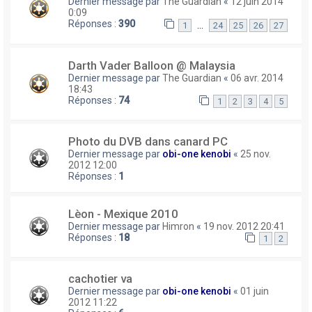
Dernier message par
The Guardian
«
12 juin 2014
0:09
Réponses :
390
…
1
24
25
26
27
Darth Vader Balloon @ Malaysia
Dernier message par
The Guardian
«
06 avr. 2014
18:43
Réponses :
74
1
2
3
4
5
Photo du DVB dans canard PC
Dernier message par
obi-one kenobi
«
25 nov.
2012 12:00
Réponses :
1
Lèon - Mexique 2010
Dernier message par
Himron
«
19 nov. 2012 20:41
Réponses :
18
1
2
cachotier va
Dernier message par
obi-one kenobi
«
01 juin
2012 11:22