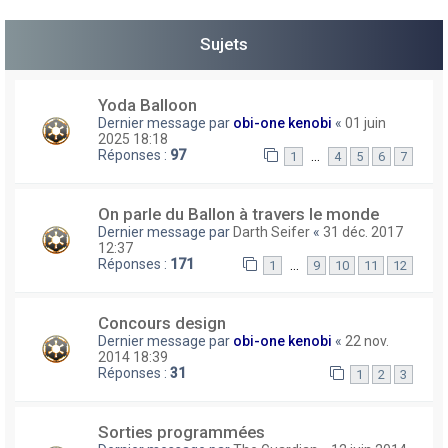
h
Sujets
e
r
Yoda Balloon
Dernier message par
obi-one kenobi
«
01 juin
2025 18:18
Réponses :
97
…
1
4
5
6
7
On parle du Ballon à travers le monde
Dernier message par
Darth Seifer
«
31 déc. 2017
12:37
Réponses :
171
…
1
9
10
11
12
Concours design
Dernier message par
obi-one kenobi
«
22 nov.
2014 18:39
Réponses :
31
1
2
3
Sorties programmées