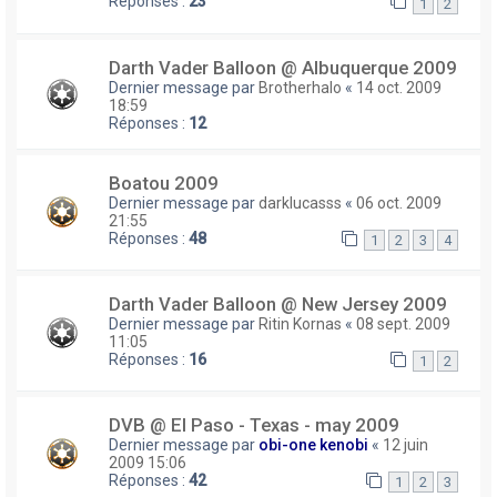
Réponses :
23
1
2
Darth Vader Balloon @ Albuquerque 2009
Dernier message par
Brotherhalo
«
14 oct. 2009
18:59
Réponses :
12
Boatou 2009
Dernier message par
darklucasss
«
06 oct. 2009
21:55
Réponses :
48
1
2
3
4
Darth Vader Balloon @ New Jersey 2009
Dernier message par
Ritin Kornas
«
08 sept. 2009
11:05
Réponses :
16
1
2
DVB @ El Paso - Texas - may 2009
Dernier message par
obi-one kenobi
«
12 juin
2009 15:06
Réponses :
42
1
2
3