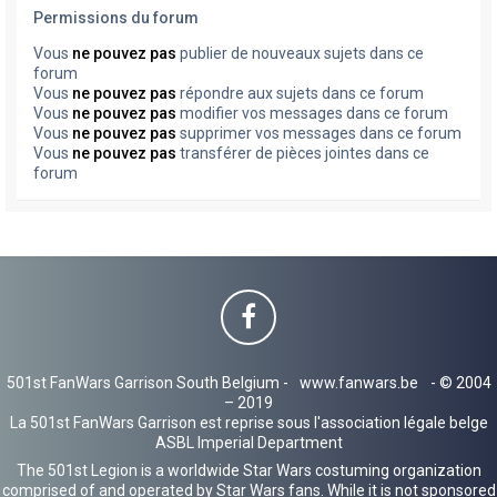
Permissions du forum
Vous
ne pouvez pas
publier de nouveaux sujets dans ce
forum
Vous
ne pouvez pas
répondre aux sujets dans ce forum
Vous
ne pouvez pas
modifier vos messages dans ce forum
Vous
ne pouvez pas
supprimer vos messages dans ce forum
Vous
ne pouvez pas
transférer de pièces jointes dans ce
forum
501st FanWars Garrison South Belgium -
www.fanwars.be
- © 2004
– 2019
La 501st FanWars Garrison est reprise sous l'association légale belge
ASBL Imperial Department
The 501st Legion is a worldwide Star Wars costuming organization
comprised of and operated by Star Wars fans. While it is not sponsored