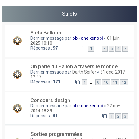
h
Sujets
e
r
Yoda Balloon
Dernier message par
obi-one kenobi
«
01 juin
2025 18:18
Réponses :
97
…
1
4
5
6
7
On parle du Ballon à travers le monde
Dernier message par
Darth Seifer
«
31 déc. 2017
12:37
Réponses :
171
…
1
9
10
11
12
Concours design
Dernier message par
obi-one kenobi
«
22 nov.
2014 18:39
Réponses :
31
1
2
3
Sorties programmées