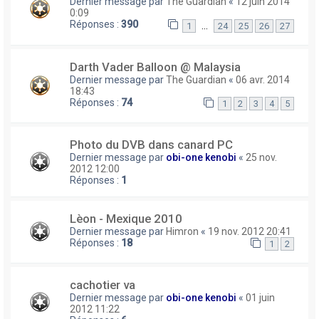
Dernier message par
The Guardian
«
12 juin 2014
0:09
Réponses :
390
…
1
24
25
26
27
Darth Vader Balloon @ Malaysia
Dernier message par
The Guardian
«
06 avr. 2014
18:43
Réponses :
74
1
2
3
4
5
Photo du DVB dans canard PC
Dernier message par
obi-one kenobi
«
25 nov.
2012 12:00
Réponses :
1
Lèon - Mexique 2010
Dernier message par
Himron
«
19 nov. 2012 20:41
Réponses :
18
1
2
cachotier va
Dernier message par
obi-one kenobi
«
01 juin
2012 11:22