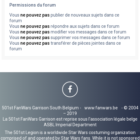
Permissions du forum
Vous
ne pouvez pas
publier de nouveaux sujets dans ce
forum
Vous
ne pouvez pas
répondre aux sujets dans ce forum
Vous
ne pouvez pas
modifier vos messages dans ce forum
Vous
ne pouvez pas
supprimer vos messages dans ce forum
Vous
ne pouvez pas
transférer de pièces jointes dans ce
forum
501st FanWars Garrison South Belgium -
www.fanwars.be
- © 2004
– 2019
La 501st FanWars Garrison est reprise sous l'association légale belge
ASBL Imperial Department
The 501st Legion is a worldwide Star Wars costuming organization
comprised of and operated by Star Wars fans. While it is not sponsored