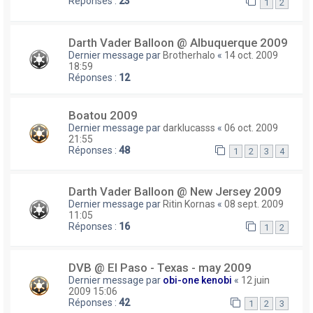
Réponses :
23
1
2
Darth Vader Balloon @ Albuquerque 2009
Dernier message par
Brotherhalo
«
14 oct. 2009
18:59
Réponses :
12
Boatou 2009
Dernier message par
darklucasss
«
06 oct. 2009
21:55
Réponses :
48
1
2
3
4
Darth Vader Balloon @ New Jersey 2009
Dernier message par
Ritin Kornas
«
08 sept. 2009
11:05
Réponses :
16
1
2
DVB @ El Paso - Texas - may 2009
Dernier message par
obi-one kenobi
«
12 juin
2009 15:06
Réponses :
42
1
2
3