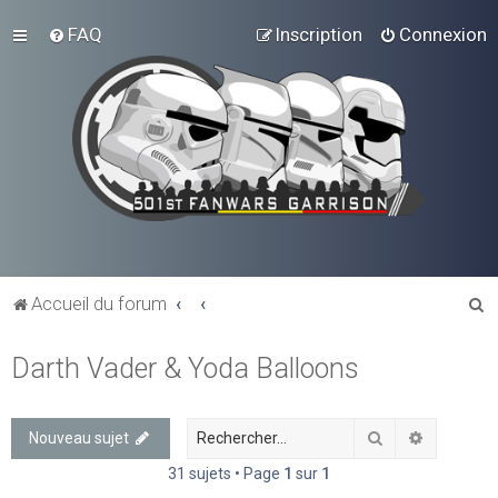
FAQ
Inscription
Connexion
R
Accueil du forum
e
Darth Vader & Yoda Balloons
c
h
e
Rechercher
Recherch
Nouveau sujet
r
31 sujets • Page
1
sur
1
c