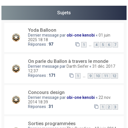
h
Sujets
e
r
Yoda Balloon
Dernier message par
obi-one kenobi
«
01 juin
2025 18:18
Réponses :
97
…
1
4
5
6
7
On parle du Ballon à travers le monde
Dernier message par
Darth Seifer
«
31 déc. 2017
12:37
Réponses :
171
…
1
9
10
11
12
Concours design
Dernier message par
obi-one kenobi
«
22 nov.
2014 18:39
Réponses :
31
1
2
3
Sorties programmées