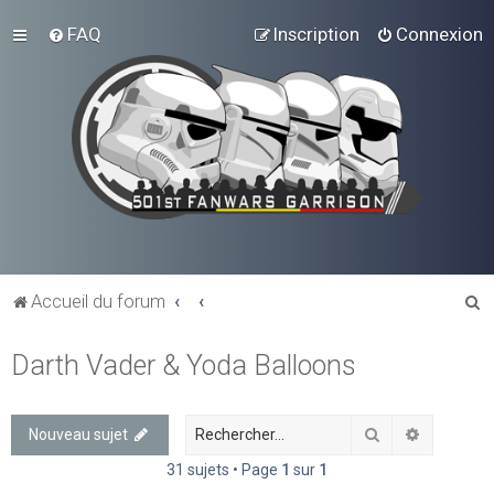
FAQ
Inscription
Connexion
R
Accueil du forum
e
Darth Vader & Yoda Balloons
c
h
e
Rechercher
Recherch
Nouveau sujet
r
31 sujets • Page
1
sur
1
c