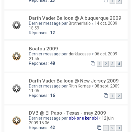
Réponses :
23
1
2
Darth Vader Balloon @ Albuquerque 2009
Dernier message par
Brotherhalo
«
14 oct. 2009
18:59
Réponses :
12
Boatou 2009
Dernier message par
darklucasss
«
06 oct. 2009
21:55
Réponses :
48
1
2
3
4
Darth Vader Balloon @ New Jersey 2009
Dernier message par
Ritin Kornas
«
08 sept. 2009
11:05
Réponses :
16
1
2
DVB @ El Paso - Texas - may 2009
Dernier message par
obi-one kenobi
«
12 juin
2009 15:06
Réponses :
42
1
2
3