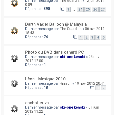
Dernier message par
The Guardian
«
12 juin 2014
0:09
Réponses :
390
…
1
24
25
26
27
Darth Vader Balloon @ Malaysia
Dernier message par
The Guardian
«
06 avr. 2014
18:43
Réponses :
74
1
2
3
4
5
Photo du DVB dans canard PC
Dernier message par
obi-one kenobi
«
25 nov.
2012 12:00
Réponses :
1
Lèon - Mexique 2010
Dernier message par
Himron
«
19 nov. 2012 20:41
Réponses :
18
1
2
cachotier va
Dernier message par
obi-one kenobi
«
01 juin
2012 11:22