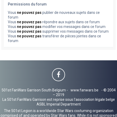
Permissions du forum
Vous
ne pouvez pas
publier de nouveaux sujets dans ce
forum
Vous
ne pouvez pas
répondre aux sujets dans ce forum
Vous
ne pouvez pas
modifier vos messages dans ce forum
Vous
ne pouvez pas
supprimer vos messages dans ce forum
Vous
ne pouvez pas
transférer de pièces jointes dans ce
forum
501st FanWars Garrison South Belgium -
www.fanwars.be
- © 2004
– 2019
La 501st FanWars Garrison est reprise sous l'association légale belge
ASBL Imperial Department
The 501st Legion is a worldwide Star Wars costuming organization
comprised of and operated by Star Wars fans. While it is not sponsored