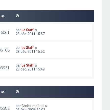
par
Le Staff
16061
28 déc. 2011 15:57
par
Le Staff
06108
28 déc. 2011 15:52
par
Le Staff
03951
28 déc. 2011 15:49
par
Cadet impérial
36382
03 févr. 2026 19:03