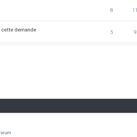
8
1
ire cette demande
5
9
 forum