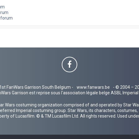
rum
orum
e forum
1st FanWars Garrison South Belgium -
www.fanwars.be
- © 2004 – 2
Wars Garrison est reprise sous l'association légale belge ASBL Imperi
ar Wars costuming organization comprised of and operated by Star Wars
 preferred Imperial costuming group. Star Wars, its characters, costumes,
operty of Lucasfilm. © & TM Lucasfilm Ltd. All rights reserved. Used under