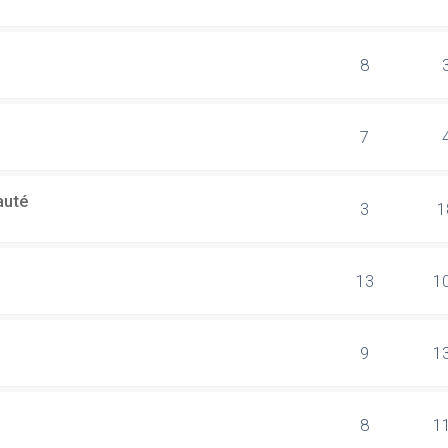
8
7
auté
3
1
13
1
9
1
8
1