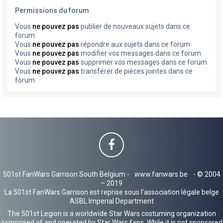
Permissions du forum
Vous
ne pouvez pas
publier de nouveaux sujets dans ce
forum
Vous
ne pouvez pas
répondre aux sujets dans ce forum
Vous
ne pouvez pas
modifier vos messages dans ce forum
Vous
ne pouvez pas
supprimer vos messages dans ce forum
Vous
ne pouvez pas
transférer de pièces jointes dans ce
forum
501st FanWars Garrison South Belgium -
www.fanwars.be
- © 2004
– 2019
La 501st FanWars Garrison est reprise sous l'association légale belge
ASBL Imperial Department
The 501st Legion is a worldwide Star Wars costuming organization
comprised of and operated by Star Wars fans. While it is not sponsored