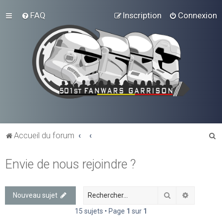
FAQ
Inscription
Connexion
R
Accueil du forum
e
Envie de nous rejoindre ?
c
h
e
Rechercher
Recherch
Nouveau sujet
r
15 sujets • Page
1
sur
1
c