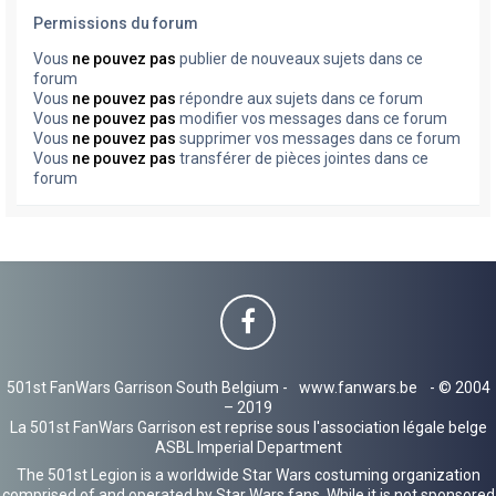
Permissions du forum
Vous
ne pouvez pas
publier de nouveaux sujets dans ce
forum
Vous
ne pouvez pas
répondre aux sujets dans ce forum
Vous
ne pouvez pas
modifier vos messages dans ce forum
Vous
ne pouvez pas
supprimer vos messages dans ce forum
Vous
ne pouvez pas
transférer de pièces jointes dans ce
forum
501st FanWars Garrison South Belgium -
www.fanwars.be
- © 2004
– 2019
La 501st FanWars Garrison est reprise sous l'association légale belge
ASBL Imperial Department
The 501st Legion is a worldwide Star Wars costuming organization
comprised of and operated by Star Wars fans. While it is not sponsored