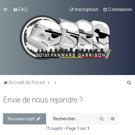
FAQ
Inscription
Connexion
R
Accueil du forum
e
Envie de nous rejoindre ?
c
h
e
Rechercher
Recherch
Nouveau sujet
r
15 sujets • Page
1
sur
1
c