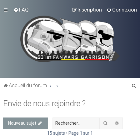
FAQ
Inscription
Connexion
R
Accueil du forum
e
Envie de nous rejoindre ?
c
h
e
Rechercher
Recherch
Nouveau sujet
r
15 sujets • Page
1
sur
1
c