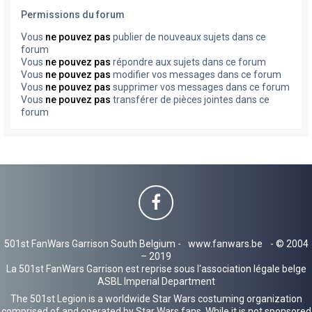
Permissions du forum
Vous
ne pouvez pas
publier de nouveaux sujets dans ce
forum
Vous
ne pouvez pas
répondre aux sujets dans ce forum
Vous
ne pouvez pas
modifier vos messages dans ce forum
Vous
ne pouvez pas
supprimer vos messages dans ce forum
Vous
ne pouvez pas
transférer de pièces jointes dans ce
forum
501st FanWars Garrison South Belgium -
www.fanwars.be
- © 2004
– 2019
La 501st FanWars Garrison est reprise sous l'association légale belge
ASBL Imperial Department
The 501st Legion is a worldwide Star Wars costuming organization
comprised of and operated by Star Wars fans. While it is not sponsored