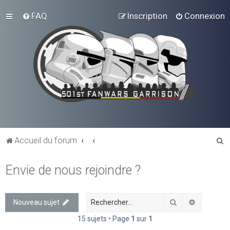
FAQ
Inscription
Connexion
R
Accueil du forum
e
Envie de nous rejoindre ?
c
h
e
Rechercher
Recherch
Nouveau sujet
r
15 sujets • Page
1
sur
1
c