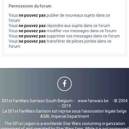
Permissions du forum
Vous
ne pouvez pas
publier de nouveaux sujets dans ce
forum
Vous
ne pouvez pas
répondre aux sujets dans ce forum
Vous
ne pouvez pas
modifier vos messages dans ce forum
Vous
ne pouvez pas
supprimer vos messages dans ce forum
Vous
ne pouvez pas
transférer de pièces jointes dans ce
forum
501st FanWars Garrison South Belgium -
www.fanwars.be
- © 2004
– 2019
La 501st FanWars Garrison est reprise sous l'association légale belge
ASBL Imperial Department
The 501st Legion is a worldwide Star Wars costuming organization
comprised of and operated by Star Wars fans. While it is not sponsored