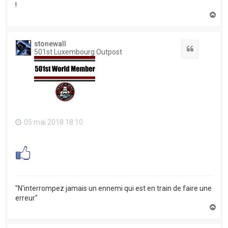
!
H
a
u
t
stonewall
Citation
501st Luxembourg Outpost
05 mai 2018 18:10
"N'interrompez jamais un ennemi qui est en train de faire une
erreur"
H
a
u