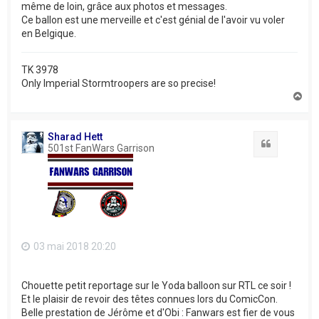
même de loin, grâce aux photos et messages.
Ce ballon est une merveille et c'est génial de l'avoir vu voler
en Belgique.
TK 3978
Only Imperial Stormtroopers are so precise!
H
a
u
t
Sharad Hett
Citation
501st FanWars Garrison
03 mai 2018 20:20
Chouette petit reportage sur le Yoda balloon sur RTL ce soir !
Et le plaisir de revoir des têtes connues lors du ComicCon.
Belle prestation de Jérôme et d'Obi : Fanwars est fier de vous