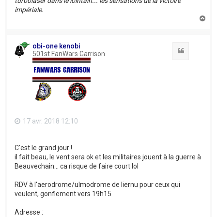
turbolaser dans le lointain... les sensations de la victoire
impériale.
H
a
u
t
obi-one kenobi
Citation
501st FanWars Garrison
17 avr. 2018 12:10
C'est le grand jour !
il fait beau, le vent sera ok et les militaires jouent à la guerre à
Beauvechain... ca risque de faire court lol
RDV à l'aerodrome/ulmodrome de liernu pour ceux qui
veulent, gonflement vers 19h15
Adresse :