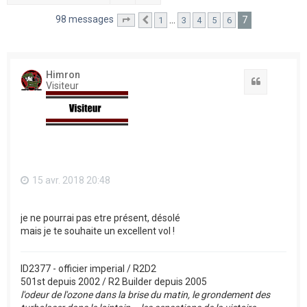
h
98 messages
7
…
1
3
4
5
6
Page
7
Précédent
sur
7
e
r
Himron
Citation
Visiteur
15 avr. 2018 20:48
je ne pourrai pas etre présent, désolé
mais je te souhaite un excellent vol !
ID2377 - officier imperial / R2D2
501st depuis 2002 / R2 Builder depuis 2005
l'odeur de l'ozone dans la brise du matin, le grondement des