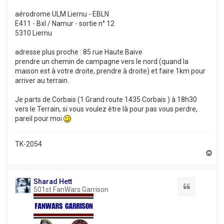
aérodrome ULM Liernu - EBLN
E411 - Bxl / Namur - sortie n° 12
5310 Liernu
adresse plus proche : 85 rue Haute Baive
prendre un chemin de campagne vers le nord (quand la
maison est à votre droite, prendre à droite) et faire 1km pour
arriver au terrain.
Je parts de Corbais (1 Grand route 1435 Corbais ) à 18h30
vers le Terrain, si vous voulez être là pour pas vous perdre,
pareil pour moi
TK-2054
H
a
u
t
Sharad Hett
Citation
501st FanWars Garrison