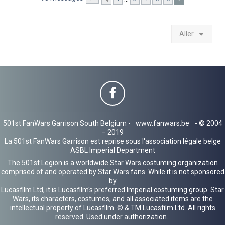
Aller
501st FanWars Garrison South Belgium -
www.fanwars.be
- © 2004
– 2019
La 501st FanWars Garrison est reprise sous l'association légale belge
ASBL Imperial Department
The 501st Legion is a worldwide Star Wars costuming organization
comprised of and operated by Star Wars fans. While it is not sponsored
by
Lucasfilm Ltd, it is Lucasfilm's preferred Imperial costuming group. Star
Wars, its characters, costumes, and all associated items are the
intellectual property of Lucasfilm. © & TM Lucasfilm Ltd. All rights
reserved. Used under authorization..