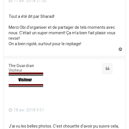
17 avr. 2018 21:20
Tout a été dit par Sharad!
Merci Obi d'organiser et de partager de tels moments avec
nous. C'était un super moment! Ça m'a bien fait plaisir vous
revoir!
On a bien rigolé, surtout pour le repliage!
H
a
u
t
The Guardian
Citation
Visiteur
18 avr. 2018 9:51
J'ai vu les belles photos. C'est chouette d'avoir pu suivre cela,