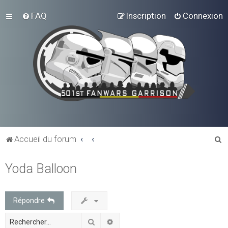
FAQ
Inscription
Connexion
R
Accueil du forum
e
Yoda Balloon
c
h
e
Répondre
r
Rechercher
Recherche avancée
c