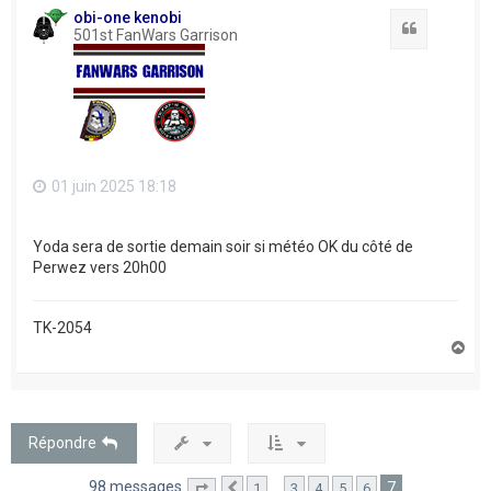
t
obi-one kenobi
Citation
501st FanWars Garrison
01 juin 2025 18:18
Yoda sera de sortie demain soir si météo OK du côté de
Perwez vers 20h00
TK-2054
H
a
u
t
Répondre
98 messages
7
…
1
3
4
5
6
Page
7
Précédent
sur
7