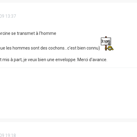
09 13:37
orcine se transmet à l'homme
 que les hommes sont des cochons...c'est bien connu)
t mis à part, je veux bien une enveloppe. Merci d'avance.
09 19:18