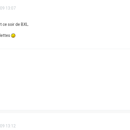
09 13:07
t ce soir de BXL.
lettes
09 13:12