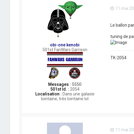
11 mai 20
Le ballon par
tuning de pa
obi-one kenobi
501st FanWars Garrison
TK-2054
Messages :
5550
501st Id. :
2054
Localisation :
Dans une galaxie
lointaine, très lointaine lol
11 mai 20