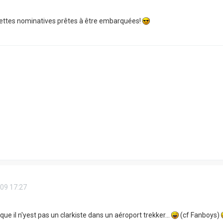
alettes nominatives prêtes à être embarquées!
09 17:27
ue il n'yest pas un clarkiste dans un aéroport trekker...
(cf Fanboys)