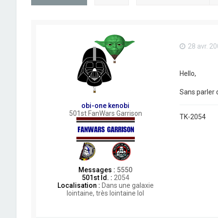
28 avr. 20
Hello,
Sans parler 
obi-one kenobi
501st FanWars Garrison
TK-2054
Messages :
5550
501st Id. :
2054
Localisation :
Dans une galaxie
lointaine, très lointaine lol