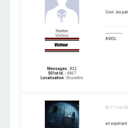
Cool...les p
Hunter
------------
Visiteur
AWOL
Messages :
822
501st Id. :
4867
Localisation :
Bruxelles
11 mai 20
en espérant q