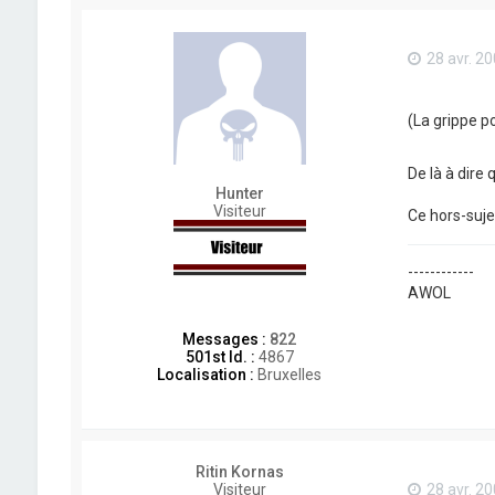
28 avr. 20
(La grippe p
De là à dire
Hunter
Visiteur
Ce hors-suje
------------
AWOL
Messages :
822
501st Id. :
4867
Localisation :
Bruxelles
Ritin Kornas
Visiteur
28 avr. 20