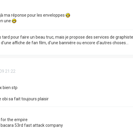
éjà ma réponse pour les enveloppes
en une
s tard pour faire un beau truc, mais je propose des services de graphist
, d'une affiche de fan film, d'une banniére ou encore d'autres choses...
09 21:22
x bien stp
obi sa fait toujours plaisir
e for the empire
acara 53rd fast attack company