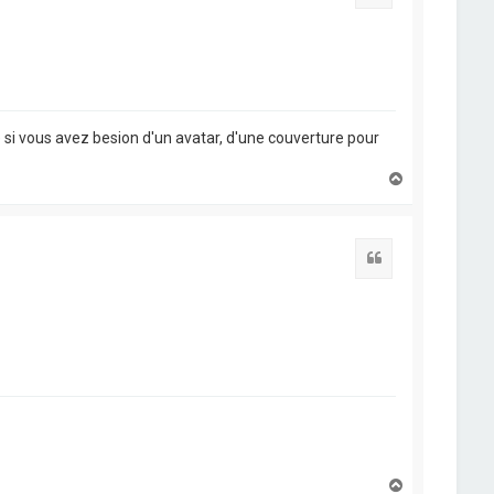
e si vous avez besion d'un avatar, d'une couverture pour
H
a
u
t
Citation
H