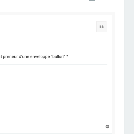
Citation
it preneur d'une enveloppe "ballon" ?
H
a