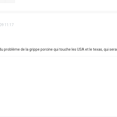
09 11:17
du problème de la grippe porcine qui touche les USA et le texas, qui sera