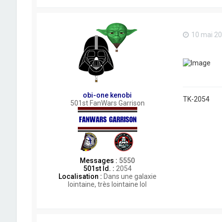
10 mai 20
obi-one kenobi
TK-2054
501st FanWars Garrison
Messages :
5550
501st Id. :
2054
Localisation :
Dans une galaxie
lointaine, très lointaine lol