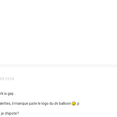
09 23:54
rk is gay...
lettes, il manque juste le logo du dv balloon
:p
je chipote?