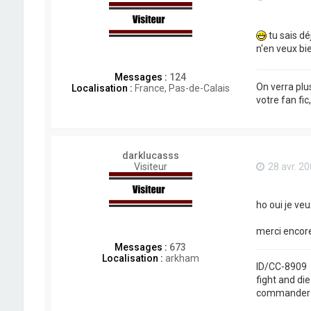
tu sais d
n'en veux bi
Messages :
124
On verra plu
Localisation :
France, Pas-de-Calais
votre fan fic
darklucasss
Visiteur
28 avr. 20
ho oui je veu
merci encore 
Messages :
673
Localisation :
arkham
ID/CC-8909
fight and di
commander b