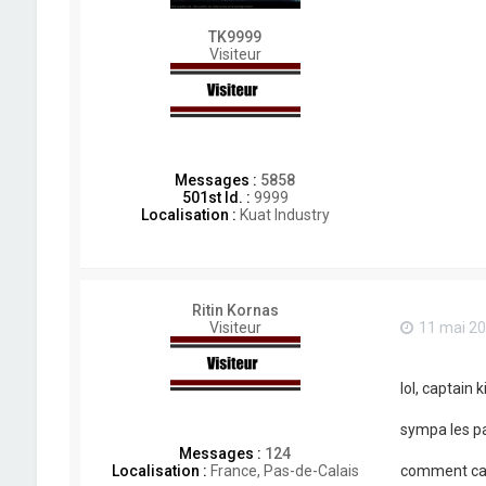
TK9999
Visiteur
Messages :
5858
501st Id. :
9999
Localisation :
Kuat Industry
Ritin Kornas
Visiteur
11 mai 20
lol, captain ki
sympa les pa
Messages :
124
comment ca 
Localisation :
France, Pas-de-Calais