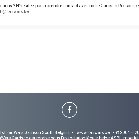
stions ? N’hésitez pas à prendre contact avec notre Garrison Ressourc
rh@fanwars.be
1st FanWars Garrison South Belgium -
www.fanwars.be
- © 2004 – 2
Wars Garrison est reprise sous l'association légale belge ASBL Imperi