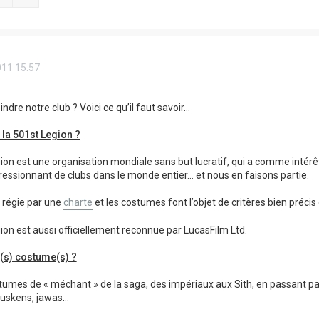
011 15:57
indre notre club ? Voici ce qu’il faut savoir…
i la 501st Legion ?
ion est une organisation mondiale sans but lucratif, qui a comme intér
ssionnant de clubs dans le monde entier… et nous en faisons partie.
t régie par une
charte
et les costumes font l’objet de critères bien précis 
ion est aussi officiellement reconnue par LucasFilm Ltd.
l(s) costume(s) ?
tumes de « méchant » de la saga, des impériaux aux Sith, en passant pa
 tuskens, jawas…