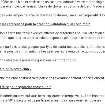
éfléchissez bien et choisissez un costume adapté à votre morphologie.
'est, par exemple, pas vraisemblable de choisir le costume de Darth Vader
 pas vous empêcher d’avoir d’autres costumes, mais il est impératif d’av
r les références pour la création/validation d’un costume ?
ion a édité une table avec les critères de références pour la validatio
ent que tous les critères soient respectés pour que le costume soit val
hez qu’il existe des groupes par type de costumes, appelés «
détacheme
rné pour des informations très précises au niveau de l’acquisition, du 
’hésitez pas à poser vos questions sur notre forum…
rejoindre notre club ?
ne majeure désirant faire partie de l’aventure habitant principalement e
il faire pour rejoindre notre club ?
tie administrative qui vous sera expliquée en temps voulu, il est impérat
er à la 501st Legion et de participer à, au moins, un événement par an.