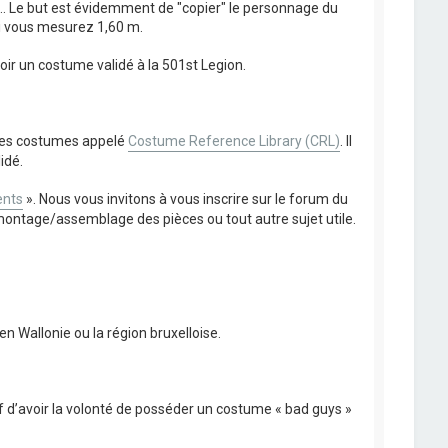
.. Le but est évidemment de "copier" le personnage du
 si vous mesurez 1,60 m.
oir un costume validé à la 501st Legion.
n des costumes appelé
Costume Reference Library (CRL)
. Il
idé.
nts
». Nous vous invitons à vous inscrire sur le forum du
montage/assemblage des pièces ou tout autre sujet utile.
n Wallonie ou la région bruxelloise.
if d’avoir la volonté de posséder un costume « bad guys »