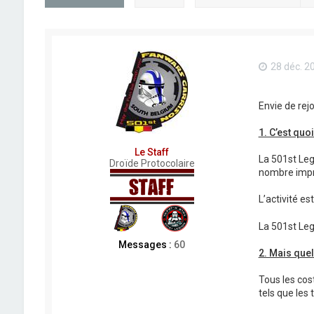
28 déc. 2
Envie de rejo
1. C’est quo
Le Staff
La 501st Leg
Droïde Protocolaire
nombre impre
L’activité es
La 501st Leg
Messages :
60
2. Mais que
Tous les cos
tels que les