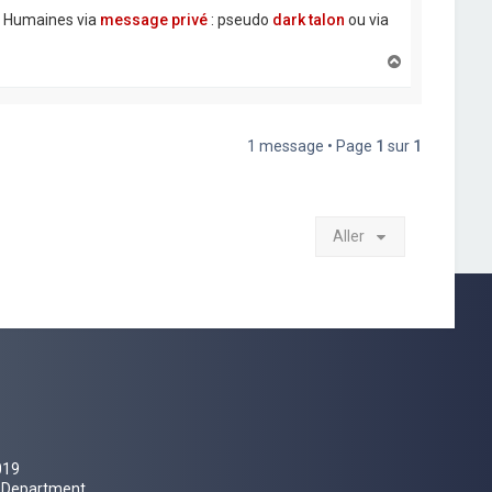
e Humaines via
message privé
: pseudo
dark talon
ou via
H
a
u
t
1 message • Page
1
sur
1
Aller
019
al Department