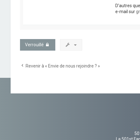
D’autres que
e-mail sur
g
Verrouillé
Revenir à « Envie de nous rejoindre ? »
50
La 501st Fan