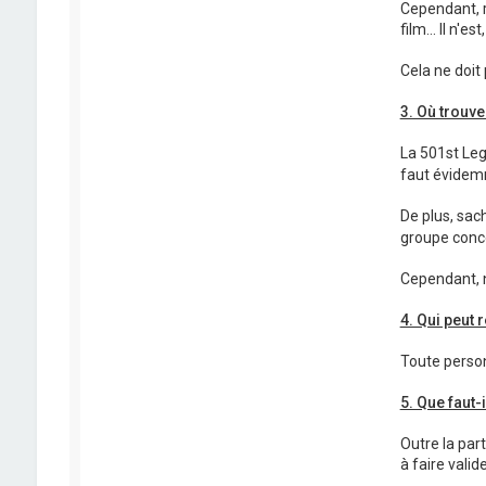
Cependant, r
film... Il n
Cela ne doit
3. Où trouve
La 501st Leg
faut évidemm
De plus, sac
groupe conce
Cependant, n
4. Qui peut 
Toute person
5. Que faut-
Outre la par
à faire valid