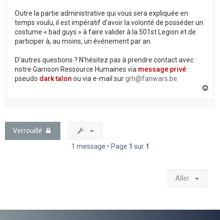
Outre la partie administrative qui vous sera expliquée en
temps voulu, il est impératif d’avoir la volonté de posséder un
costume « bad guys » à faire valider à la 501st Legion et de
participer à, au moins, un événement par an.
D’autres questions ? N’hésitez pas à prendre contact avec
notre Garrison Ressource Humaines via
message privé
:
pseudo
dark talon
ou via e-mail sur
grh@fanwars.be
H
a
u
t
Verrouillé
1 message • Page
1
sur
1
Aller