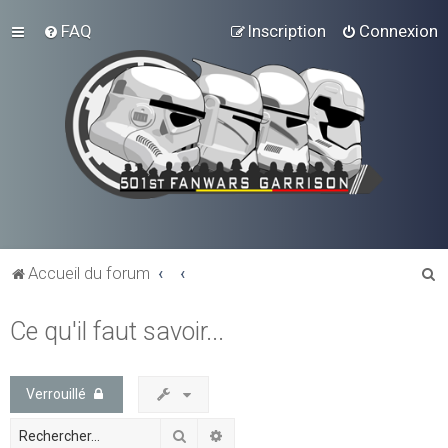
FAQ
Inscription
Connexion
R
Accueil du forum
e
Ce qu'il faut savoir...
c
h
e
Verrouillé
r
Rechercher
Recherche avancée
c