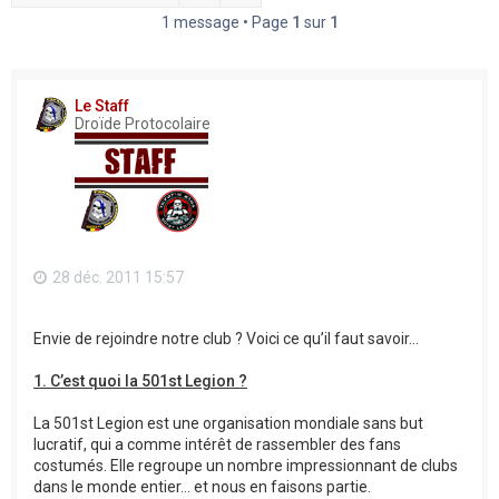
h
1 message • Page
1
sur
1
e
r
Le Staff
Droïde Protocolaire
28 déc. 2011 15:57
Envie de rejoindre notre club ? Voici ce qu’il faut savoir…
1. C’est quoi la 501st Legion ?
La 501st Legion est une organisation mondiale sans but
lucratif, qui a comme intérêt de rassembler des fans
costumés. Elle regroupe un nombre impressionnant de clubs
dans le monde entier… et nous en faisons partie.