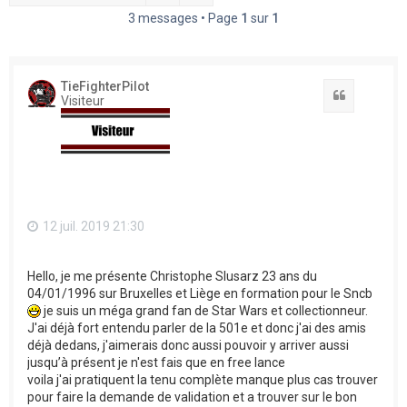
h
3 messages • Page
1
sur
1
e
r
TieFighterPilot
Citation
Visiteur
12 juil. 2019 21:30
Hello, je me présente Christophe Slusarz 23 ans du
04/01/1996 sur Bruxelles et Liège en formation pour le Sncb
je suis un méga grand fan de Star Wars et collectionneur.
J'ai déjà fort entendu parler de la 501e et donc j'ai des amis
déjà dedans, j'aimerais donc aussi pouvoir y arriver aussi
jusqu’à présent je n'est fais que en free lance
voila j'ai pratiquent la tenu complète manque plus cas trouver
pour faire la demande de validation et a trouver sur le bon