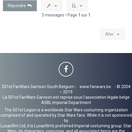
Répondre
3 messages • Page
1
sur
1
Aller
501st FanWars Garrison South Belgium -
www.fanwars.be
- © 2004
– 2019
La 501st FanWars Garrison est reprise sous l'association légale belge
ASBL Imperial Department
The 501st Legion is a worldwide Star Wars costuming organization
comprised of and operated by Star Wars fans. While it is not sponsored
by
Lucasfilm Ltd, it is Lucasfilm's preferred Imperial costuming group. Star
Wars, its characters, costumes, and all associated items are the