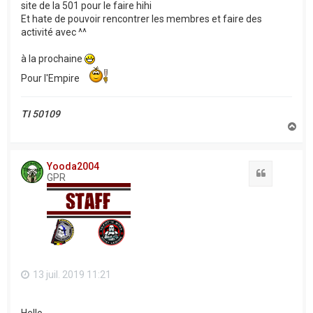
site de la 501 pour le faire hihi
Et hate de pouvoir rencontrer les membres et faire des
activité avec ^^
à la prochaine
Pour l'Empire
TI 50109
H
a
u
t
Yooda2004
Citation
GPR
13 juil. 2019 11:21
Hello