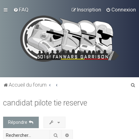
FAQ
Inscription
Connexion
R
Accueil du forum
e
candidat pilote tie reserve
c
h
e
Répondre
r
Rechercher
Recherche avancée
c