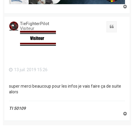
H
a
u
t
TieFighterPilot
Citation
Visiteur
13 juil. 2019 15:26
super merci beaucoup pour les infos je vais faire ça de suite
alors
TI 50109
H
a
u
t