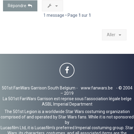
Répondre
1 message • Page
1
sur
1
Aller
501st FanWars Garrison South Belgium -
www.fanwars.be
- © 2004
– 2019
La 501st FanWars Garrison est reprise sous l'association légale belge
ASBL Imperial Department
The 501st Legion is a worldwide Star Wars costuming organization
comprised of and operated by Star Wars fans. While it is not sponsored
by
Lucasfilm Ltd, it is Lucasfilm's preferred Imperial costuming group. Star
Wars, its characters, costumes, and all associated items are the