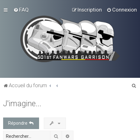
FAQ
Inscription
Connexion
R
Accueil du forum
e
J'imagine...
c
h
e
Répondre
r
Rechercher
Recherche avancée
c