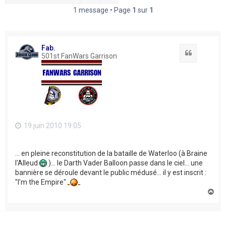
h
1 message • Page
1
sur
1
e
r
Fab.
Citation
501st FanWars Garrison
19 juin 2010 19:05
... en pleine reconstitution de la bataille de Waterloo (à Braine
l'Alleud
)... le Darth Vader Balloon passe dans le ciel... une
bannière se déroule devant le public médusé... il y est inscrit :
"I'm the Empire"
H
a
u
t