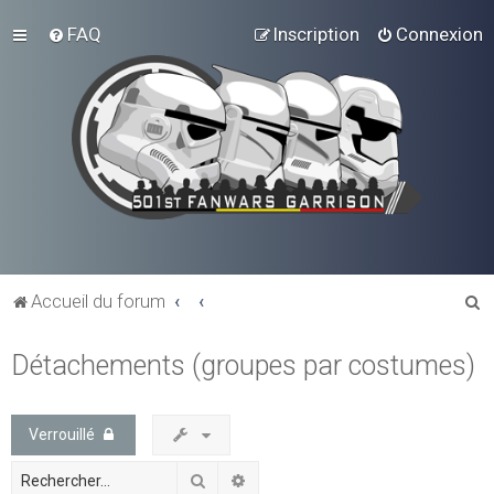
FAQ
Inscription
Connexion
R
Accueil du forum
e
Détachements (groupes par costumes)
c
h
e
Verrouillé
r
Rechercher
Recherche avancée
c