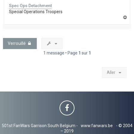
Spec Ops Detachment
Special Operations Troopers
H
a
u
t
Verrouillé
1 message • Page
1
sur
1
Aller
501st FanWars Garrison South Belgium -
www.fanwars.be
- © 2004
– 2019