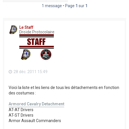
h
1 message • Page
1
sur
1
e
r
Le Staff
Droïde Protocolaire
28 déc. 2011 15:49
Voici la liste et les liens de tous les détachements en fonction
des costumes :
Armored Cavalry Detachment
AT-AT Drivers
AT-ST Drivers
Armor Assault Commanders