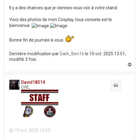
Il y a des chances que je viennes vous voir à votre stand.
Voici des photos de mon Cosplay, tous conseils est le
bienvenue.
Bonne fin de journée à vous.
Dernière modification par
Dark_Ben16
le 10 oct. 2025 13:51,
modifié 3 fois.
H
a
u
t
David18314
Citation
GWL
10 oct. 2025 13:03