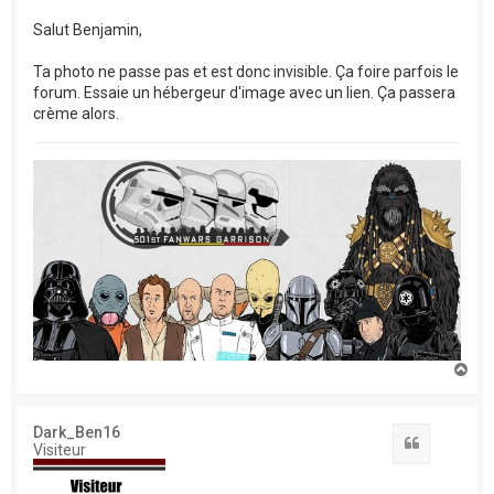
Salut Benjamin,
Ta photo ne passe pas et est donc invisible. Ça foire parfois le
forum. Essaie un hébergeur d'image avec un lien. Ça passera
crème alors.
H
a
u
t
Dark_Ben16
Citation
Visiteur