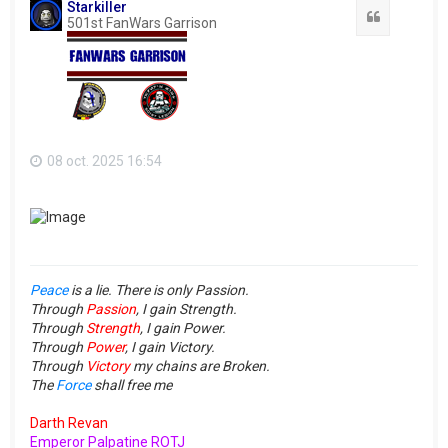
Starkiller
Citation
501st FanWars Garrison
08 oct. 2025 16:54
Peace
is a lie. There is only Passion.
Through
Passion
, I gain Strength.
Through
Strength
, I gain Power.
Through
Power
, I gain Victory.
Through
Victory
my chains are Broken.
The
Force
shall free me
Darth Revan
Emperor Palpatine ROTJ