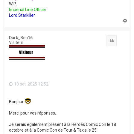
WIP:
Imperial Line Officer
Lord Starkiller
H
a
u
t
Dark_Ben16
Citation
Visiteur
10 oct. 2025 12:52
Bonjour
Merci pour vos réponses.
Je serais également présent à la Heroes Comic Con le 18
octobre et à la Comic Con de Tour & Taxis le 25.