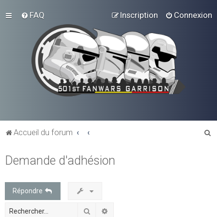
FAQ
Inscription
Connexion
R
Accueil du forum
e
Demande d'adhésion
c
h
e
Répondre
r
Rechercher
Recherche avancée
c