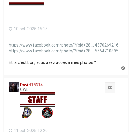
10 oct. 2025 15:15
https://www.facebook.com/photo/?fbid=28 ... 4370269216
https://www.facebook.com/photo/?fbid=28 ... 5564710895
Et là c'est bon, vous avez accès à mes photos ?
H
a
u
t
David18314
Citation
GWL
11 oct. 2025 12:20