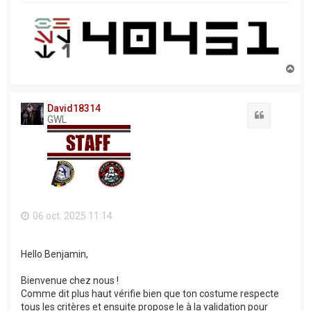
H
a
u
t
David18314
Citation
GWL
06 oct. 2025 11:14
Hello Benjamin,
Bienvenue chez nous !
Comme dit plus haut vérifie bien que ton costume respecte
tous les critères et ensuite propose le à la validation pour