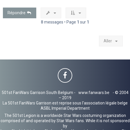
t
Répondre
8 messages • Page
1
sur
1
Aller
501st FanWars Garrison South Belgium -
www.fanwars.be
- © 2004
– 2019
La 501st FanWars Garrison est reprise sous l'association légale belge
ASBL Imperial Department
The 501st Legion is a worldwide Star Wars costuming organization
comprised of and operated by Star Wars fans. While it is not sponsored
by