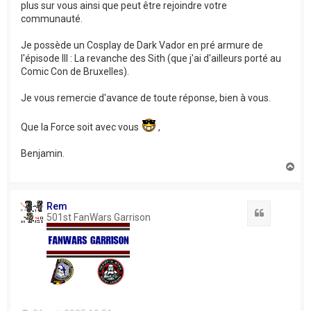
plus sur vous ainsi que peut être rejoindre votre
communauté.
Je possède un Cosplay de Dark Vador en pré armure de
l'épisode III : La revanche des Sith (que j'ai d'ailleurs porté au
Comic Con de Bruxelles).
Je vous remercie d'avance de toute réponse, bien à vous.
Que la Force soit avec vous
,
Benjamin.
H
a
u
t
Rem
Citation
501st FanWars Garrison