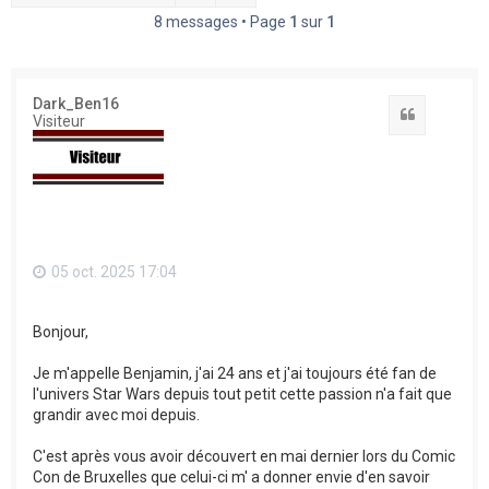
h
8 messages • Page
1
sur
1
e
r
Dark_Ben16
Citation
Visiteur
05 oct. 2025 17:04
Bonjour,
Je m'appelle Benjamin, j'ai 24 ans et j'ai toujours été fan de
l'univers Star Wars depuis tout petit cette passion n'a fait que
grandir avec moi depuis.
C'est après vous avoir découvert en mai dernier lors du Comic
Con de Bruxelles que celui-ci m' a donner envie d'en savoir