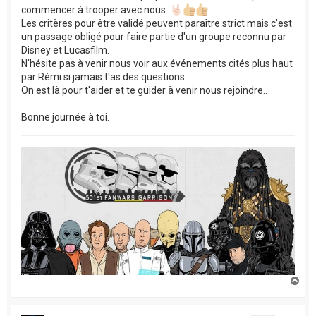
commencer à trooper avec nous.
Les critères pour être validé peuvent paraître strict mais c'est
un passage obligé pour faire partie d'un groupe reconnu par
Disney et Lucasfilm.
N'hésite pas à venir nous voir aux événements cités plus haut
par Rémi si jamais t'as des questions.
On est là pour t'aider et te guider à venir nous rejoindre..
Bonne journée à toi.
H
a
u
t