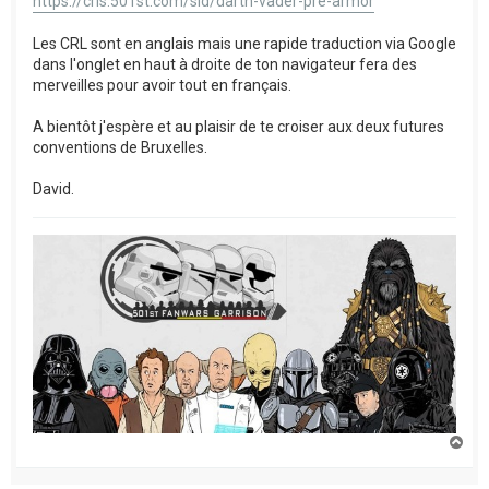
https://crls.501st.com/sld/darth-vader-pre-armor
Les CRL sont en anglais mais une rapide traduction via Google
dans l'onglet en haut à droite de ton navigateur fera des
merveilles pour avoir tout en français.
A bientôt j'espère et au plaisir de te croiser aux deux futures
conventions de Bruxelles.
David.
H
a
u