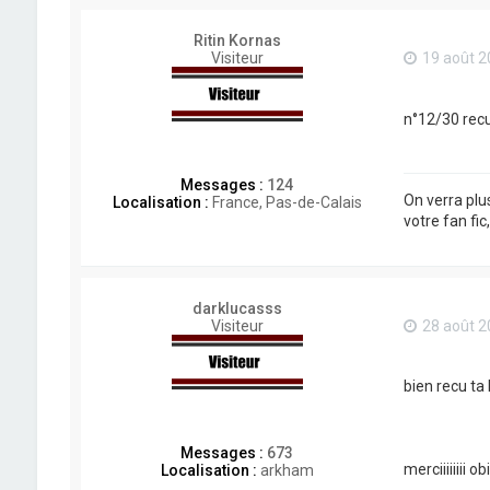
Ritin Kornas
Visiteur
19 août 2
n°12/30 recu
Messages :
124
On verra plu
Localisation :
France, Pas-de-Calais
votre fan fic
darklucasss
Visiteur
28 août 2
bien recu ta 
Messages :
673
merciiiiiiii obii
Localisation :
arkham