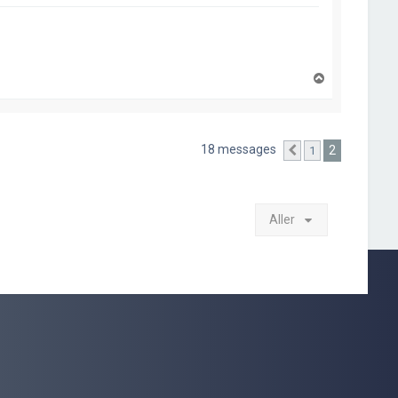
H
a
u
t
18 messages
2
1
Précédent
Aller