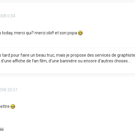
008 0:04
 today, merci qui? merci obi!! et son popa
s tard pour faire un beau truc, mais je propose des services de graphist
, d'une affiche de fan film, d'une banniére ou encore d'autres choses...
008 20:51
lettre
iii