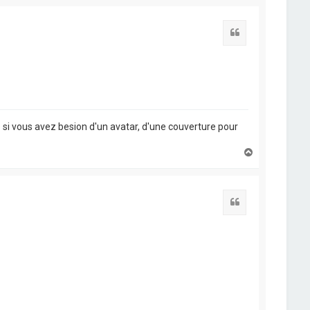
u
t
Citation
e si vous avez besion d'un avatar, d'une couverture pour
H
a
u
t
Citation