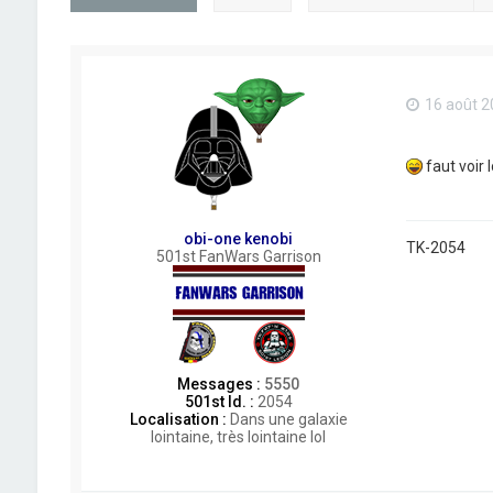
16 août 2
faut voir l
obi-one kenobi
TK-2054
501st FanWars Garrison
Messages :
5550
501st Id. :
2054
Localisation :
Dans une galaxie
lointaine, très lointaine lol