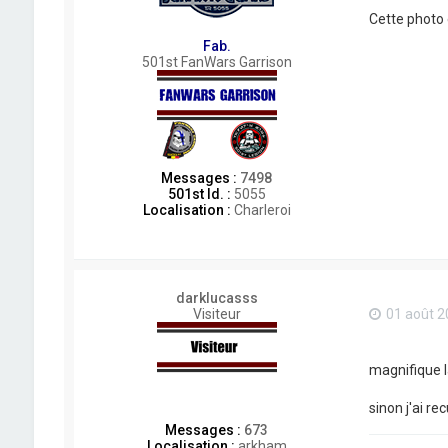
Cette photo
Fab.
501st FanWars Garrison
Messages :
7498
501st Id. :
5055
Localisation :
Charleroi
darklucasss
Visiteur
01 août 2
magnifique 
sinon j'ai re
Messages :
673
Localisation :
arkham