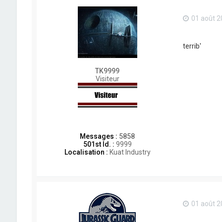
01 août 2
terrib'
TK9999
Visiteur
Messages :
5858
501st Id. :
9999
Localisation :
Kuat Industry
01 août 2