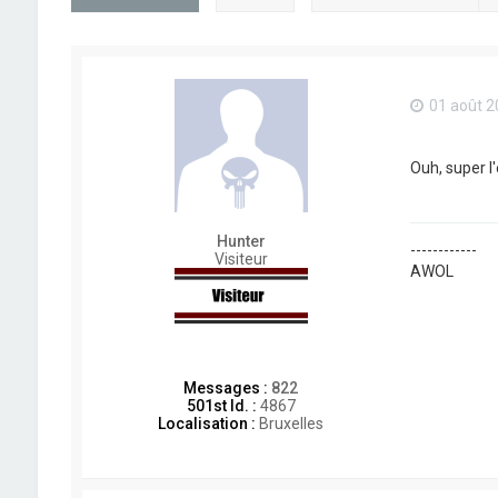
01 août 2
Ouh, super l
Hunter
------------
Visiteur
AWOL
Messages :
822
501st Id. :
4867
Localisation :
Bruxelles