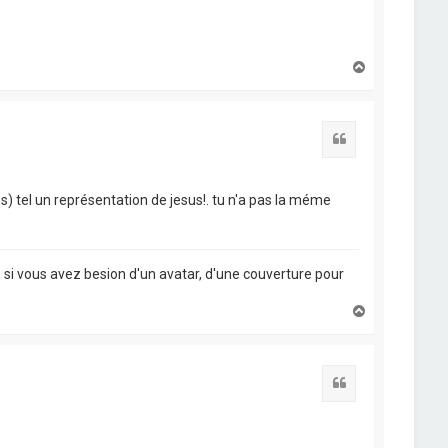
H
a
u
t
Citation
s) tel un représentation de jesus!. tu n'a pas la méme
e si vous avez besion d'un avatar, d'une couverture pour
H
a
u
t
Citation