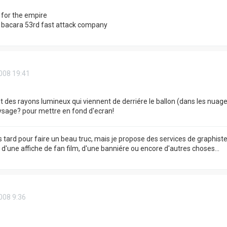
e for the empire
acara 53rd fast attack company
008 19:41
fet des rayons lumineux qui viennent de derriére le ballon (dans les nuage
sage? pour mettre en fond d'ecran!
s tard pour faire un beau truc, mais je propose des services de graphist
, d'une affiche de fan film, d'une banniére ou encore d'autres choses...
008 9:36