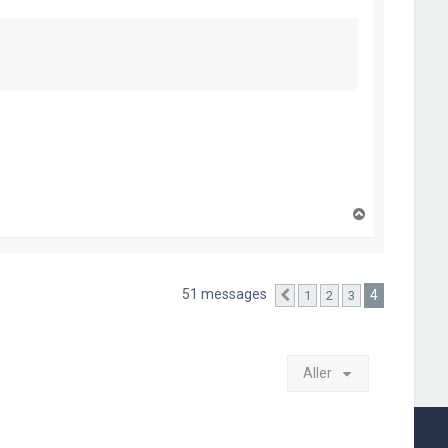
H
a
u
t
51 messages
4
1
2
3
Précédent
Aller