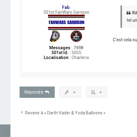
Fab.
501st FanWars Garrison
Ri
tel u
C'est cela oui
Messages :
7498
501st Id. :
5055
Localisation :
Charleroi
Répondre
Revenir à « Darth Vader & Yoda Balloons »