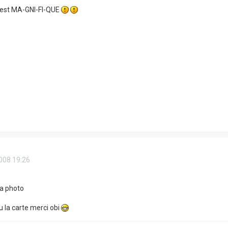
 est MA-GNI-FI-QUE
008 19:26
la photo
cu la carte merci obi