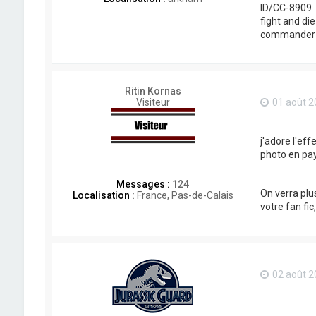
ID/CC-8909
fight and di
commander b
Ritin Kornas
Visiteur
01 août 2
j'adore l'ef
photo en pay
Messages :
124
On verra plu
Localisation :
France, Pas-de-Calais
votre fan fic
02 août 2