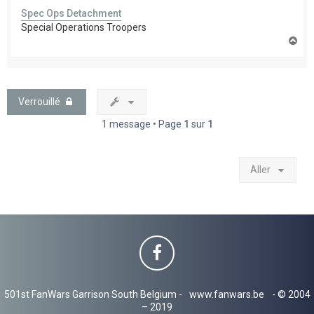
Spec Ops Detachment
Special Operations Troopers
H
a
u
t
Verrouillé
1 message • Page
1
sur
1
Aller
501st FanWars Garrison South Belgium -
www.fanwars.be
- © 2004
– 2019