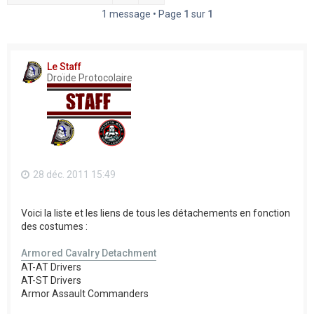
h
1 message • Page
1
sur
1
e
r
Le Staff
Droïde Protocolaire
28 déc. 2011 15:49
Voici la liste et les liens de tous les détachements en fonction
des costumes :
Armored Cavalry Detachment
AT-AT Drivers
AT-ST Drivers
Armor Assault Commanders