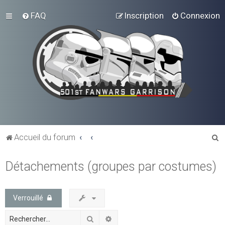
FAQ
Inscription
Connexion
R
Accueil du forum
e
Détachements (groupes par costumes)
c
h
e
Verrouillé
r
Rechercher
Recherche avancée
c