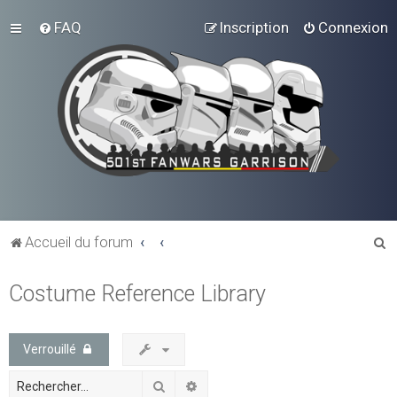
FAQ
Inscription
Connexion
R
Accueil du forum
e
Costume Reference Library
c
h
e
Verrouillé
r
Rechercher
Recherche avancée
c