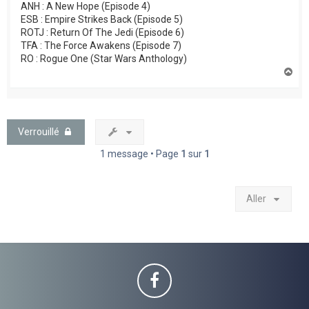
ANH : A New Hope (Episode 4)
ESB : Empire Strikes Back (Episode 5)
ROTJ : Return Of The Jedi (Episode 6)
TFA : The Force Awakens (Episode 7)
RO : Rogue One (Star Wars Anthology)
H
a
u
t
Verrouillé
1 message • Page
1
sur
1
Aller