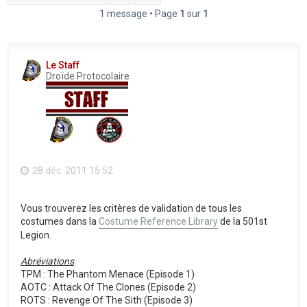
h
1 message • Page
1
sur
1
e
r
Le Staff
Droïde Protocolaire
28 déc. 2011 15:52
Vous trouverez les critères de validation de tous les
costumes dans la
Costume Reference Library
de la 501st
Legion.
Abréviations
TPM : The Phantom Menace (Episode 1)
AOTC : Attack Of The Clones (Episode 2)
ROTS : Revenge Of The Sith (Episode 3)