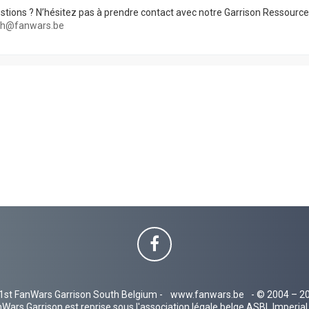
stions ? N’hésitez pas à prendre contact avec notre Garrison Ressourc
rh@fanwars.be
1st FanWars Garrison South Belgium -
www.fanwars.be
- © 2004 – 2
Wars Garrison est reprise sous l'association légale belge ASBL Imperi