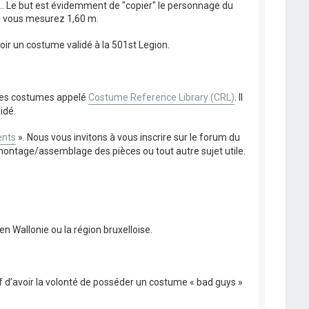
.. Le but est évidemment de "copier" le personnage du
 si vous mesurez 1,60 m.
oir un costume validé à la 501st Legion.
n des costumes appelé
Costume Reference Library (CRL)
. Il
idé.
nts
». Nous vous invitons à vous inscrire sur le forum du
montage/assemblage des pièces ou tout autre sujet utile.
n Wallonie ou la région bruxelloise.
if d’avoir la volonté de posséder un costume « bad guys »