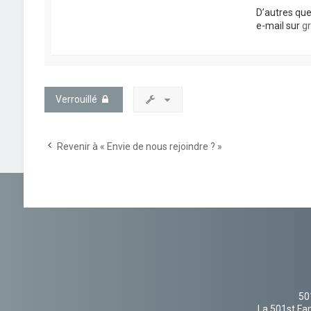
D’autres que
e-mail sur
g
Verrouillé
Revenir à « Envie de nous rejoindre ? »
50
La 501st Fan