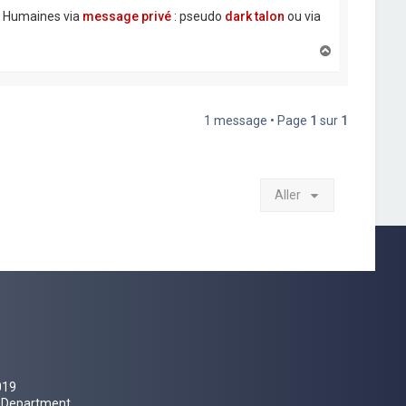
e Humaines via
message privé
: pseudo
dark talon
ou via
H
a
u
t
1 message • Page
1
sur
1
Aller
019
al Department