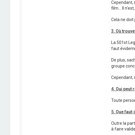
Cependant, r
film... Il n
Cela ne doit
3. Où trouve
La 501st Leg
faut évidemm
De plus, sac
groupe conce
Cependant, n
4. Qui peut 
Toute person
5. Que faut-
Outre la par
à faire valid