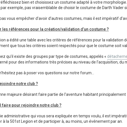
éfléchissez bien et choisissez un costume adapté à votre morphologie.
'est, par exemple, pas vraisemblable de choisir le costume de Darth Vader
 pas vous empêcher d’avoir d’autres costumes, mais il est impératif d’av
r les références pour la création/validation d’un costume ?
ion a édité une table avec les critères de références pour la validatio
ent que tous les critères soient respectés pour que le costume soit val
hez qu’il existe des groupes par type de costumes, appelés «
détacheme
rné pour des informations très précises au niveau de l’acquisition, du 
’hésitez pas à poser vos questions sur notre forum…
rejoindre notre club ?
ne majeure désirant faire partie de l’aventure habitant principalement e
il faire pour rejoindre notre club ?
tie administrative qui vous sera expliquée en temps voulu, il est impérat
er à la 501st Legion et de participer à, au moins, un événement par an.