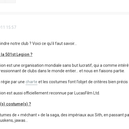
011 15:57
indre notre club ? Voici ce qu’il faut savoir…
i la 501st Legion ?
ion est une organisation mondiale sans but lucratif, qui a comme intér
ssionnant de clubs dans le monde entier… et nous en faisons partie.
t régie par une
charte
et les costumes font l’objet de critères bien précis 
ion est aussi officiellement reconnue par LucasFilm Ltd.
l(s) costume(s) ?
tumes de « méchant » de la saga, des impériaux aux Sith, en passant pa
 tuskens, jawas…