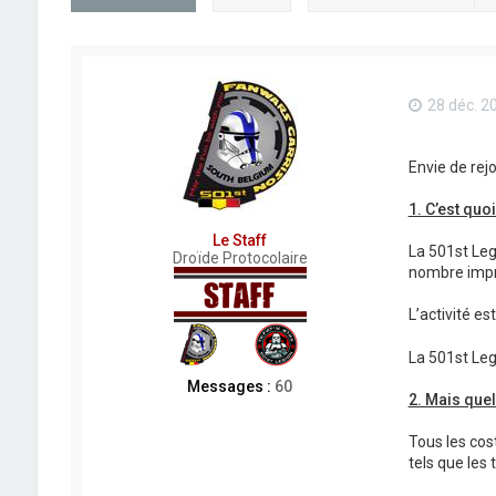
28 déc. 2
Envie de rejo
1. C’est quo
Le Staff
La 501st Leg
Droïde Protocolaire
nombre impre
L’activité es
La 501st Leg
Messages :
60
2. Mais que
Tous les cos
tels que les